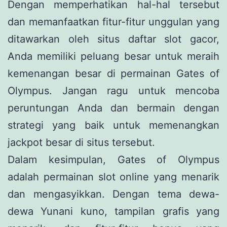
Dengan memperhatikan hal-hal tersebut
dan memanfaatkan fitur-fitur unggulan yang
ditawarkan oleh situs daftar slot gacor,
Anda memiliki peluang besar untuk meraih
kemenangan besar di permainan Gates of
Olympus. Jangan ragu untuk mencoba
peruntungan Anda dan bermain dengan
strategi yang baik untuk memenangkan
jackpot besar di situs tersebut.
Dalam kesimpulan, Gates of Olympus
adalah permainan slot online yang menarik
dan mengasyikkan. Dengan tema dewa-
dewa Yunani kuno, tampilan grafis yang