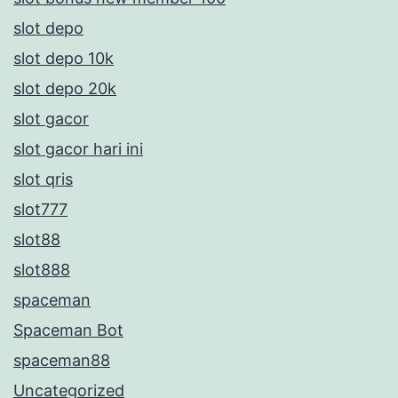
slot depo
slot depo 10k
slot depo 20k
slot gacor
slot gacor hari ini
slot qris
slot777
slot88
slot888
spaceman
Spaceman Bot
spaceman88
Uncategorized