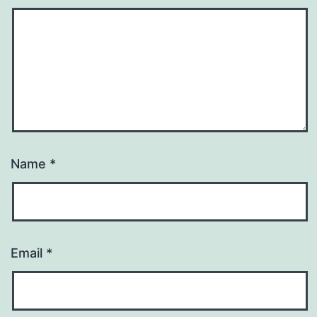
Name
*
Email
*