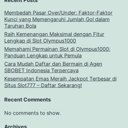
Recent Posts
Membedah Pasar Over/Under: Faktor-Faktor
Kunci yang Memengaruhi Jumlah Gol dalam
Taruhan Bola
Raih Kemenangan Maksimal dengan Fitur
Lengkap di Slot Olympus1000
Memahami Permainan Slot di Olympus1000:
Panduan Lengkap untuk Pemula
Cara Mudah Daftar dan Bermain di Agen
SBOBET Indonesia Terpercaya
Kesempatan Emas Meraih Jackpot Terbesar di
Situs Slot777 – Daftar Sekarang!
Recent Comments
No comments to show.
Archives