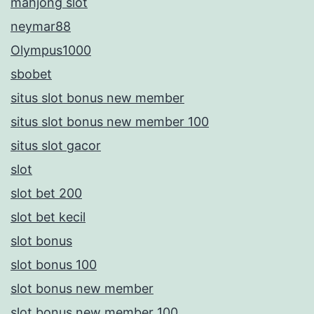
mahjong slot
neymar88
Olympus1000
sbobet
situs slot bonus new member
situs slot bonus new member 100
situs slot gacor
slot
slot bet 200
slot bet kecil
slot bonus
slot bonus 100
slot bonus new member
slot bonus new member 100