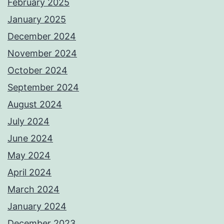
February 2025
January 2025
December 2024
November 2024
October 2024
September 2024
August 2024
July 2024
June 2024
May 2024
April 2024
March 2024
January 2024
December 2023