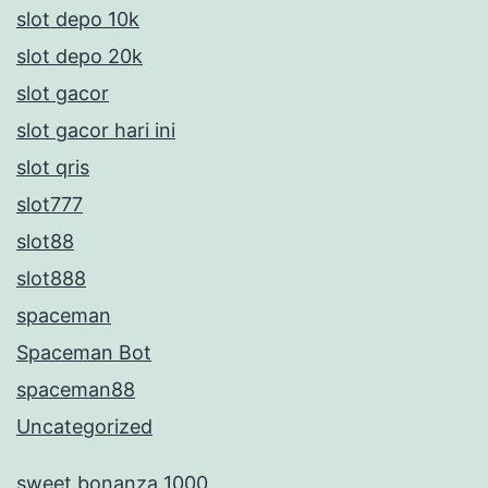
slot depo 10k
slot depo 20k
slot gacor
slot gacor hari ini
slot qris
slot777
slot88
slot888
spaceman
Spaceman Bot
spaceman88
Uncategorized
sweet bonanza 1000