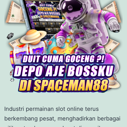
Industri permainan slot online terus
berkembang pesat, menghadirkan berbagai