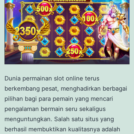
Dunia permainan slot online terus
berkembang pesat, menghadirkan berbagai
pilihan bagi para pemain yang mencari
pengalaman bermain seru sekaligus
menguntungkan. Salah satu situs yang
berhasil membuktikan kualitasnya adalah