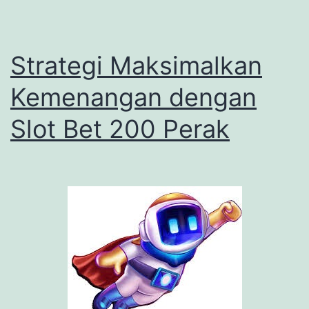
Slot
Strategi Maksimalkan
Kemenangan dengan
Slot Bet 200 Perak