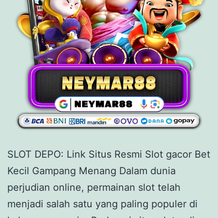
SLOT DEPO: Link Situs Resmi Slot gacor Bet
Kecil Gampang Menang Dalam dunia
perjudian online, permainan slot telah
menjadi salah satu yang paling populer di