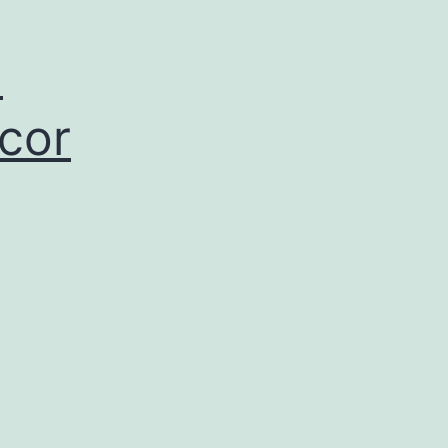
n
acor