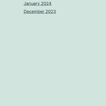
January 2024
December 2023