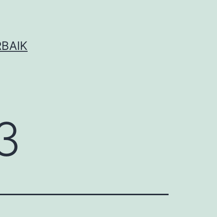
RBAIK
3