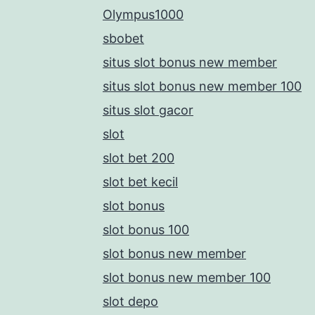
Olympus1000
sbobet
situs slot bonus new member
situs slot bonus new member 100
situs slot gacor
slot
slot bet 200
slot bet kecil
slot bonus
slot bonus 100
slot bonus new member
slot bonus new member 100
slot depo