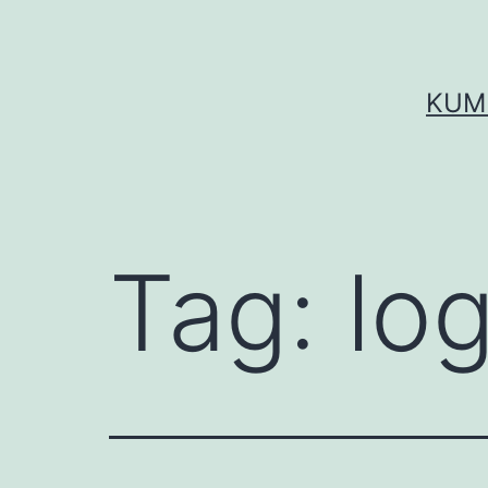
Skip
to
content
KUMP
Tag:
lo