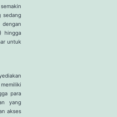
 semakin
g sedang
l dengan
) hingga
ar untuk
yediakan
memiliki
gga para
an yang
an akses