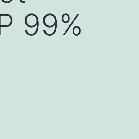
TP 99%