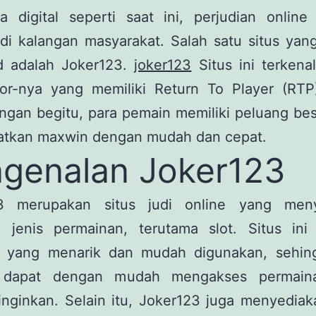
a digital seperti saat ini, perjudian online
 di kalangan masyarakat. Salah satu situs yan
d adalah Joker123.
joker123
Situs ini terkena
cor-nya yang memiliki Return To Player (RTP
ngan begitu, para pemain memiliki peluang bes
tkan maxwin dengan mudah dan cepat.
genalan Joker123
3 merupakan situs judi online yang men
i jenis permainan, terutama slot. Situs ini 
n yang menarik dan mudah digunakan, sehin
 dapat dengan mudah mengakses permain
inginkan. Selain itu, Joker123 juga menyediak