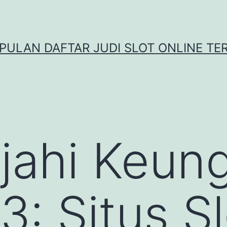
ULAN DAFTAR JUDI SLOT ONLINE TE
jahi Keun
3: Situs Sl