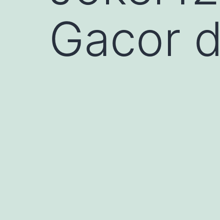
Gacor 