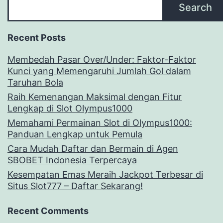
Search
Recent Posts
Membedah Pasar Over/Under: Faktor-Faktor
Kunci yang Memengaruhi Jumlah Gol dalam
Taruhan Bola
Raih Kemenangan Maksimal dengan Fitur
Lengkap di Slot Olympus1000
Memahami Permainan Slot di Olympus1000:
Panduan Lengkap untuk Pemula
Cara Mudah Daftar dan Bermain di Agen
SBOBET Indonesia Terpercaya
Kesempatan Emas Meraih Jackpot Terbesar di
Situs Slot777 – Daftar Sekarang!
Recent Comments