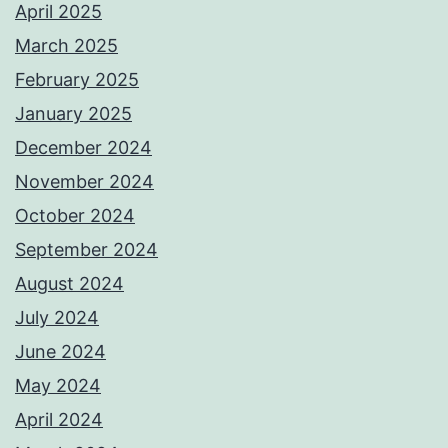
April 2025
March 2025
February 2025
January 2025
December 2024
November 2024
October 2024
September 2024
August 2024
July 2024
June 2024
May 2024
April 2024