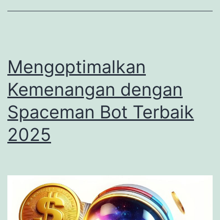
Mengoptimalkan
Kemenangan dengan
Spaceman Bot Terbaik
2025