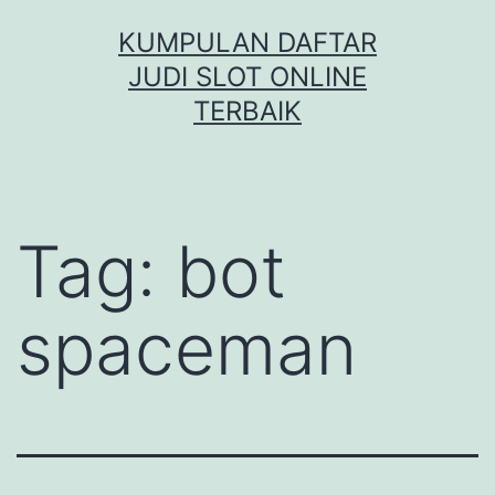
Skip
KUMPULAN DAFTAR
to
JUDI SLOT ONLINE
content
TERBAIK
Tag:
bot
spaceman