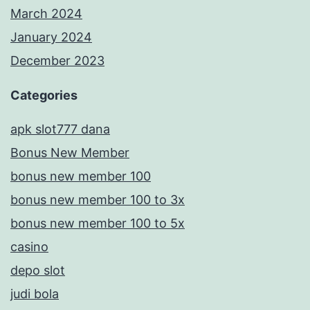
March 2024
January 2024
December 2023
Categories
apk slot777 dana
Bonus New Member
bonus new member 100
bonus new member 100 to 3x
bonus new member 100 to 5x
casino
depo slot
judi bola