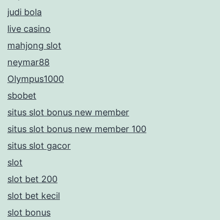
judi bola
live casino
mahjong slot
neymar88
Olympus1000
sbobet
situs slot bonus new member
situs slot bonus new member 100
situs slot gacor
slot
slot bet 200
slot bet kecil
slot bonus