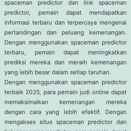
spaceman predictor dan link spaceman
predictor, pemain dapat mendapatkan
informasi terbaru dan terpercaya mengenai
pertandingan dan peluang kemenangan.
Dengan menggunakan spaceman predictor
terbaru, pemain dapat meningkatkan
prediksi mereka dan meraih kemenangan
yang lebih besar dalam setiap taruhan.
Dengan menggunakan spaceman predictor
terbaik 2025, para pemain judi online dapat
memaksimalkan kemenangan mereka
dengan cara yang lebih efektif. Dengan
mengakses situs spaceman predictor dan