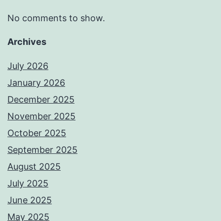
No comments to show.
Archives
July 2026
January 2026
December 2025
November 2025
October 2025
September 2025
August 2025
July 2025
June 2025
May 2025