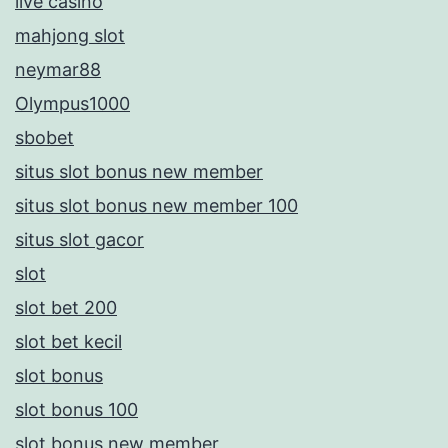
live casino
mahjong slot
neymar88
Olympus1000
sbobet
situs slot bonus new member
situs slot bonus new member 100
situs slot gacor
slot
slot bet 200
slot bet kecil
slot bonus
slot bonus 100
slot bonus new member