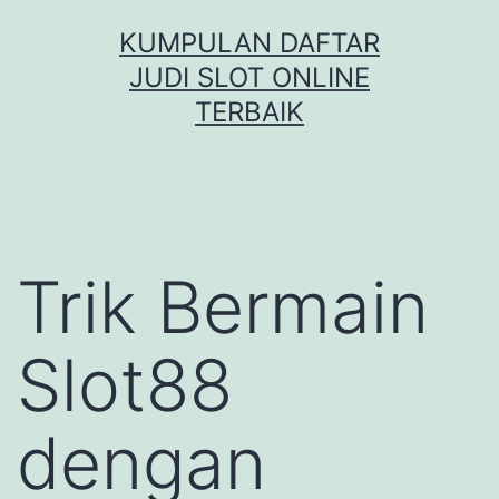
Skip
KUMPULAN DAFTAR
to
JUDI SLOT ONLINE
content
TERBAIK
Trik Bermain
Slot88
dengan