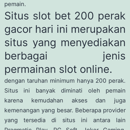
pemain.
Situs slot bet 200 perak
gacor hari ini merupakan
situs yang menyediakan
berbagai jenis
permainan slot online.
dengan taruhan minimum hanya 200 perak.
Situs ini banyak diminati oleh pemain
karena kemudahan akses dan juga
kemenangan yang besar. Beberapa provider
yang tersedia di situs ini antara lain