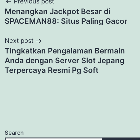
Post
Previous post
Menangkan Jackpot Besar di
navigation
SPACEMAN88: Situs Paling Gacor
Next post
Tingkatkan Pengalaman Bermain
Anda dengan Server Slot Jepang
Terpercaya Resmi Pg Soft
Search