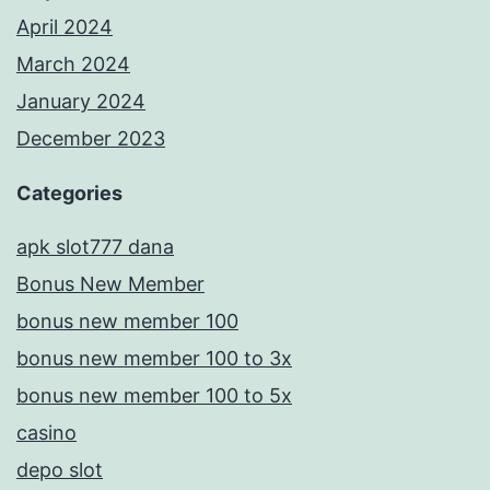
April 2024
March 2024
January 2024
December 2023
Categories
apk slot777 dana
Bonus New Member
bonus new member 100
bonus new member 100 to 3x
bonus new member 100 to 5x
casino
depo slot