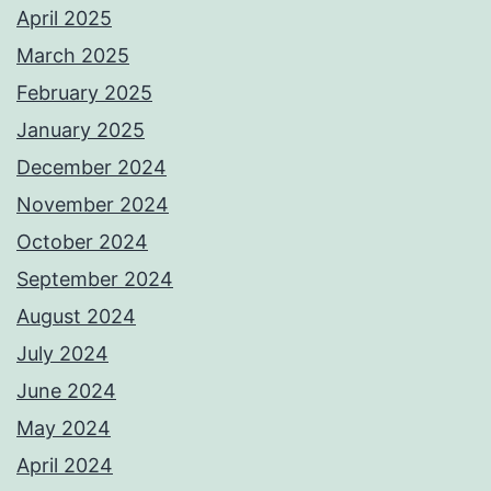
April 2025
March 2025
February 2025
January 2025
December 2024
November 2024
October 2024
September 2024
August 2024
July 2024
June 2024
May 2024
April 2024