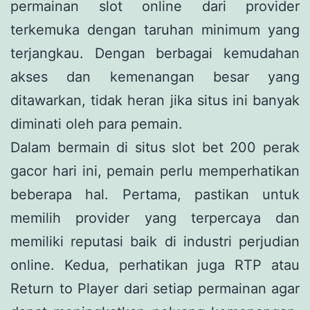
permainan slot online dari provider
terkemuka dengan taruhan minimum yang
terjangkau. Dengan berbagai kemudahan
akses dan kemenangan besar yang
ditawarkan, tidak heran jika situs ini banyak
diminati oleh para pemain.
Dalam bermain di situs slot bet 200 perak
gacor hari ini, pemain perlu memperhatikan
beberapa hal. Pertama, pastikan untuk
memilih provider yang terpercaya dan
memiliki reputasi baik di industri perjudian
online. Kedua, perhatikan juga RTP atau
Return to Player dari setiap permainan agar