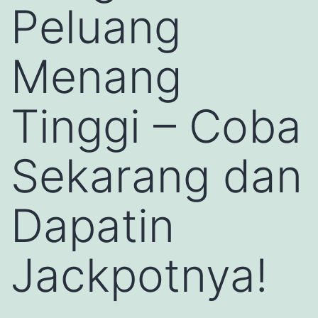
Peluang
Menang
Tinggi – Coba
Sekarang dan
Dapatin
Jackpotnya!