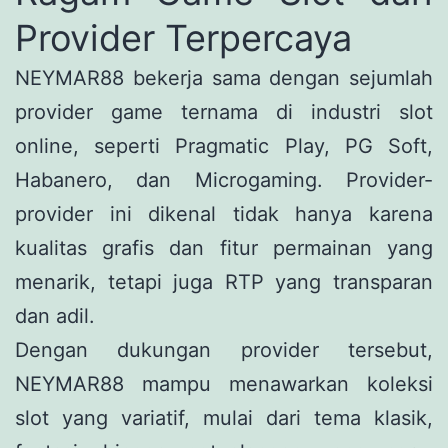
Provider Terpercaya
NEYMAR88 bekerja sama dengan sejumlah
provider game ternama di industri slot
online, seperti Pragmatic Play, PG Soft,
Habanero, dan Microgaming. Provider-
provider ini dikenal tidak hanya karena
kualitas grafis dan fitur permainan yang
menarik, tetapi juga RTP yang transparan
dan adil.
Dengan dukungan provider tersebut,
NEYMAR88 mampu menawarkan koleksi
slot yang variatif, mulai dari tema klasik,