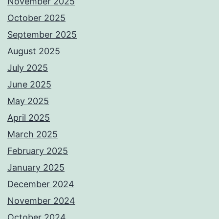
November 2025
October 2025
September 2025
August 2025
July 2025
June 2025
May 2025
April 2025
March 2025
February 2025
January 2025
December 2024
November 2024
October 2024