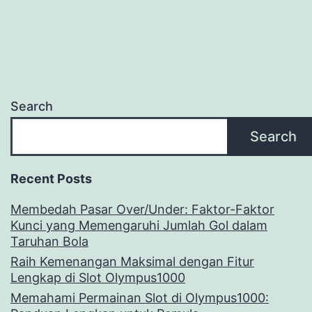
Search
Search
Recent Posts
Membedah Pasar Over/Under: Faktor-Faktor
Kunci yang Memengaruhi Jumlah Gol dalam
Taruhan Bola
Raih Kemenangan Maksimal dengan Fitur
Lengkap di Slot Olympus1000
Memahami Permainan Slot di Olympus1000: