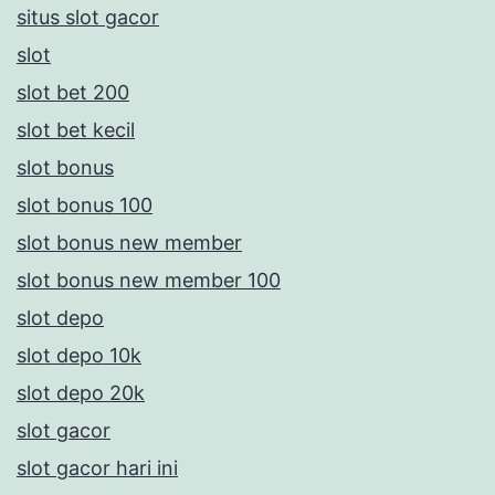
situs slot gacor
slot
slot bet 200
slot bet kecil
slot bonus
slot bonus 100
slot bonus new member
slot bonus new member 100
slot depo
slot depo 10k
slot depo 20k
slot gacor
slot gacor hari ini