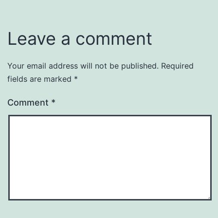
Leave a comment
Your email address will not be published.
Required
fields are marked
*
Comment
*