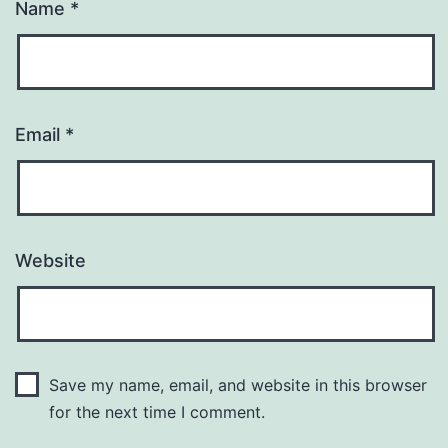
Name
*
Email
*
Website
Save my name, email, and website in this browser
for the next time I comment.