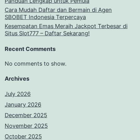
Panduan Lengkap untuk Pemula
Cara Mudah Daftar dan Bermain di Agen
SBOBET Indonesia Terpercaya
Kesempatan Emas Meraih Jackpot Terbesar di
Situs Slot777 – Daftar Sekarang!
Recent Comments
No comments to show.
Archives
July 2026
January 2026
December 2025
November 2025
October 2025