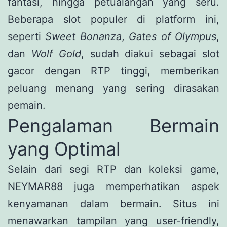
fantasi, hingga petualangan yang seru.
Beberapa slot populer di platform ini,
seperti
Sweet Bonanza
,
Gates of Olympus
,
dan
Wolf Gold
, sudah diakui sebagai slot
gacor dengan RTP tinggi, memberikan
peluang menang yang sering dirasakan
pemain.
Pengalaman Bermain
yang Optimal
Selain dari segi RTP dan koleksi game,
NEYMAR88 juga memperhatikan aspek
kenyamanan dalam bermain. Situs ini
menawarkan tampilan yang user-friendly,