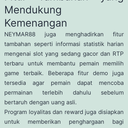
Mendukung
Kemenangan
NEYMAR88 juga menghadirkan fitur
tambahan seperti informasi statistik harian
mengenai slot yang sedang gacor dan RTP
terbaru untuk membantu pemain memilih
game terbaik. Beberapa fitur demo juga
tersedia agar pemain dapat mencoba
permainan terlebih dahulu sebelum
bertaruh dengan uang asli.
Program loyalitas dan reward juga disiapkan
untuk memberikan penghargaan bagi