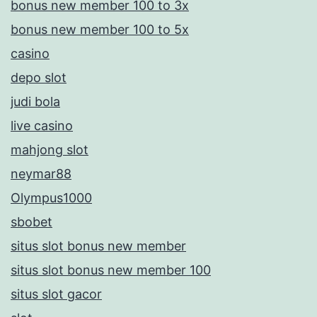
bonus new member 100 to 3x
bonus new member 100 to 5x
casino
depo slot
judi bola
live casino
mahjong slot
neymar88
Olympus1000
sbobet
situs slot bonus new member
situs slot bonus new member 100
situs slot gacor