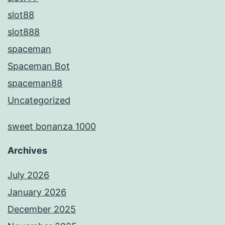
slot88
slot888
spaceman
Spaceman Bot
spaceman88
Uncategorized
sweet bonanza 1000
Archives
July 2026
January 2026
December 2025