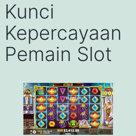
Kunci
Kepercayaan
Pemain Slot