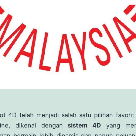
t 4D telah menjadi salah satu pilihan favorit
line, dikenal dengan
sistem 4D
yang mem
man bermain lebih dinamis dan penuh pelua