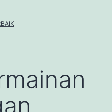
RBAIK
rmainan
gan