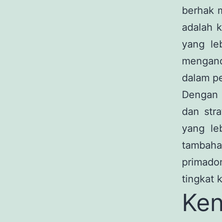
berhak 
adalah 
yang le
mengand
dalam p
Dengan
dan str
yang le
tambaha
primado
tingkat 
Ke