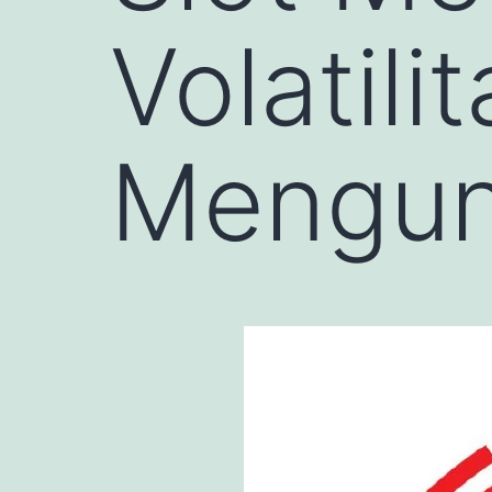
Volatili
Mengun