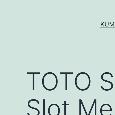
Skip
to
content
KUMP
TOTO Sl
Slot Me