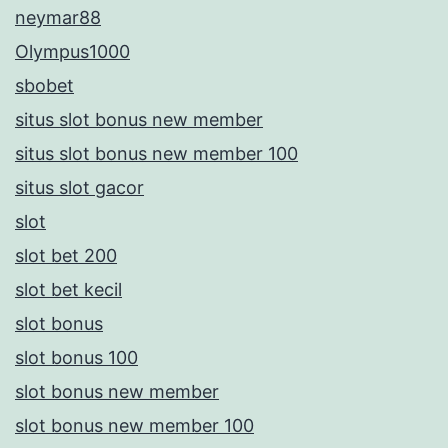
neymar88
Olympus1000
sbobet
situs slot bonus new member
situs slot bonus new member 100
situs slot gacor
slot
slot bet 200
slot bet kecil
slot bonus
slot bonus 100
slot bonus new member
slot bonus new member 100