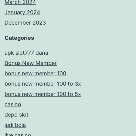
March 2024
January 2024
December 2023
Categories
apk slot777 dana
Bonus New Member
bonus new member 100
bonus new member 100 to 3x
bonus new member 100 to 5x
casino
depo slot
judi bola
live casino