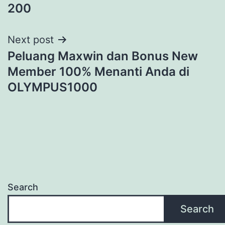
200
Next post
Peluang Maxwin dan Bonus New
Member 100% Menanti Anda di
OLYMPUS1000
Search
Search