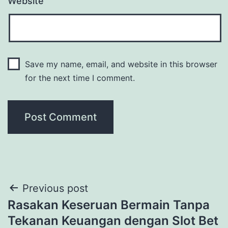
Website
Save my name, email, and website in this browser
for the next time I comment.
Post
Previous post
Rasakan Keseruan Bermain Tanpa
navigation
Tekanan Keuangan dengan Slot Bet