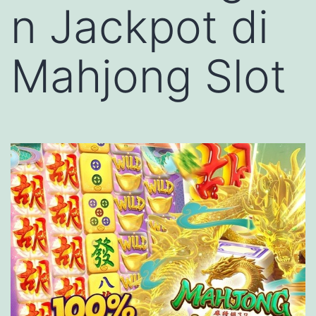
n Jackpot di
Mahjong Slot