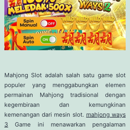
Mahjong Slot adalah salah satu game slot
populer yang menggabungkan elemen
permainan Mahjong tradisional dengan
kegembiraan dan kemungkinan
kemenangan dari mesin slot.
mahjong ways
3
Game ini menawarkan pengalaman