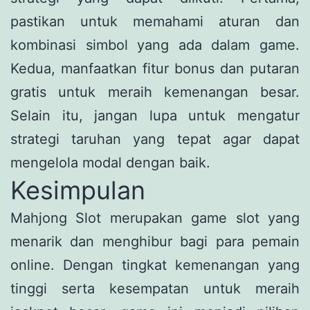
pastikan untuk memahami aturan dan
kombinasi simbol yang ada dalam game.
Kedua, manfaatkan fitur bonus dan putaran
gratis untuk meraih kemenangan besar.
Selain itu, jangan lupa untuk mengatur
strategi taruhan yang tepat agar dapat
mengelola modal dengan baik.
Kesimpulan
Mahjong Slot merupakan game slot yang
menarik dan menghibur bagi para pemain
online. Dengan tingkat kemenangan yang
tinggi serta kesempatan untuk meraih