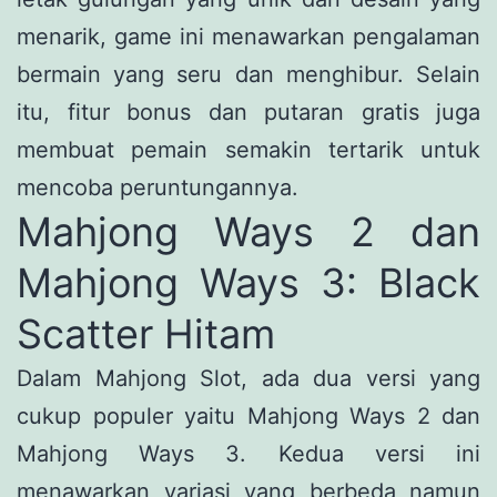
menarik, game ini menawarkan pengalaman
bermain yang seru dan menghibur. Selain
itu, fitur bonus dan putaran gratis juga
membuat pemain semakin tertarik untuk
mencoba peruntungannya.
Mahjong Ways 2 dan
Mahjong Ways 3: Black
Scatter Hitam
Dalam Mahjong Slot, ada dua versi yang
cukup populer yaitu Mahjong Ways 2 dan
Mahjong Ways 3. Kedua versi ini
menawarkan variasi yang berbeda namun