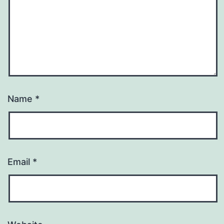
Name
*
Email
*