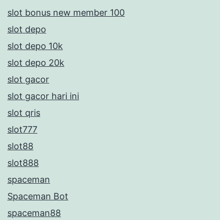
slot bonus new member 100
slot depo
slot depo 10k
slot depo 20k
slot gacor
slot gacor hari ini
slot qris
slot777
slot88
slot888
spaceman
Spaceman Bot
spaceman88