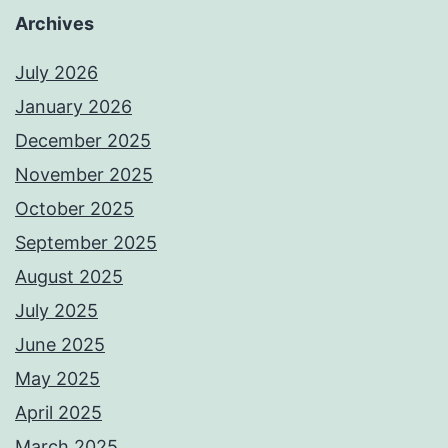
Archives
July 2026
January 2026
December 2025
November 2025
October 2025
September 2025
August 2025
July 2025
June 2025
May 2025
April 2025
March 2025