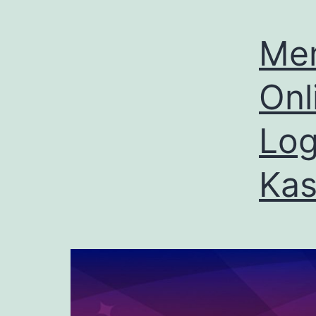
Men
Onl
Log
Kas