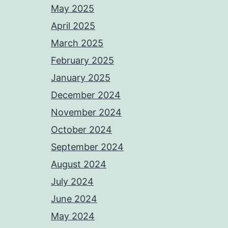
May 2025
April 2025
March 2025
February 2025
January 2025
December 2024
November 2024
October 2024
September 2024
August 2024
July 2024
June 2024
May 2024