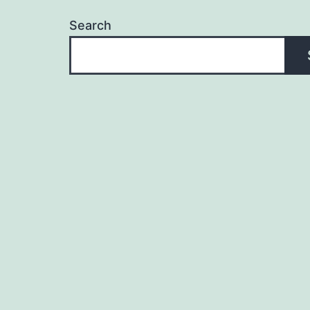
Search