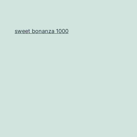
sweet bonanza 1000