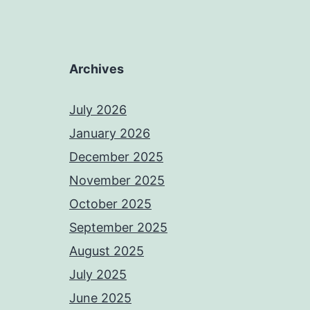
Archives
July 2026
January 2026
December 2025
November 2025
October 2025
September 2025
August 2025
July 2025
June 2025