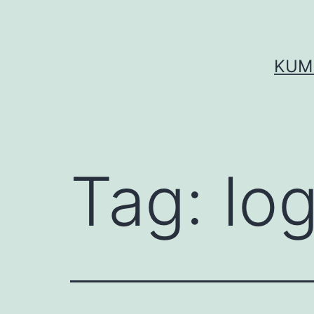
Skip
to
content
KUMP
Tag:
log