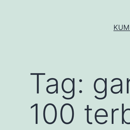
Skip
to
content
KUMP
Tag:
ga
100 ter