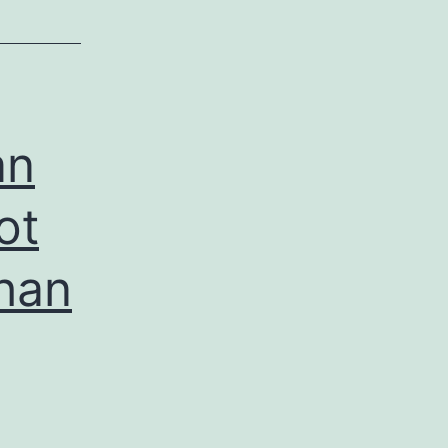
an
ot
han