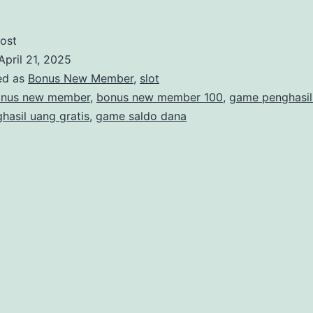
Member
erapat!
ost
Bonus
April 21, 2025
100%
ed as
Bonus New Member
,
slot
nus new member
,
bonus new member 100
,
game penghasil
ari
asil uang gratis
,
game saldo dana
NEYMAR88
etap
alan
Meski
Ada
Google
Update