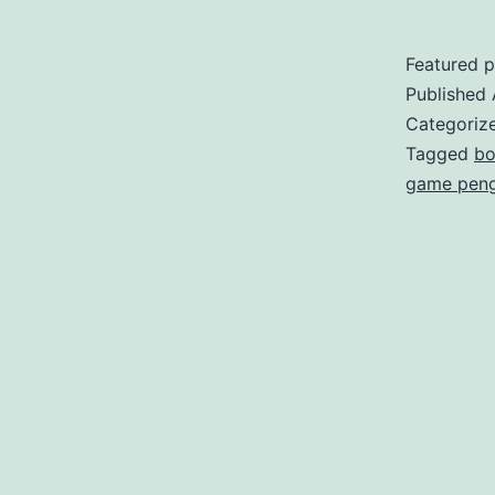
M
Featured p
Published
Categoriz
Tagged
bo
d
game pengh
T
J