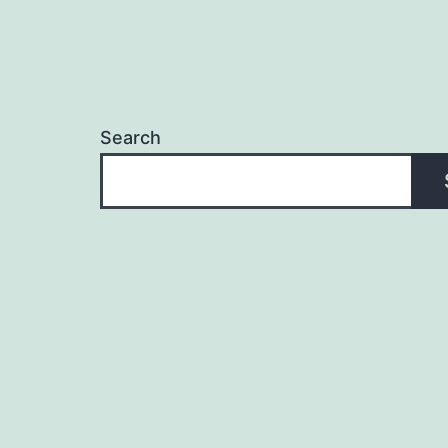
Search