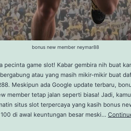
bonus new member neymar88
a pecinta game slot! Kabar gembira nih buat k
 bergabung atau yang masih mikir-mikir buat daf
8. Meskipun ada Google update terbaru, bon
w member tetap jalan seperti biasa! Jadi, kamu
matin situs slot terpercaya yang kasih bonus ne
100 di awal keuntungan besar meski…
Continu
New