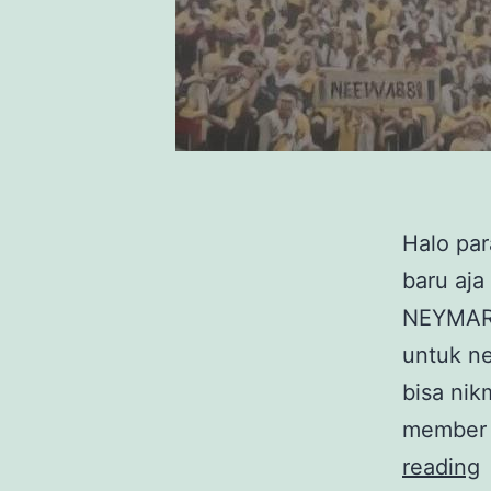
Halo par
baru aja
NEYMAR8
untuk ne
bisa nik
member 
reading