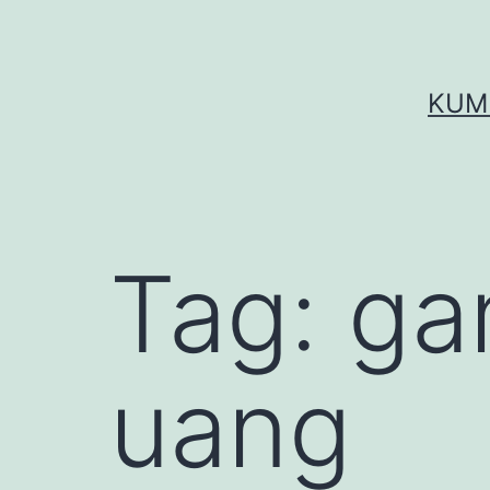
Skip
to
content
KUMP
Tag:
ga
uang