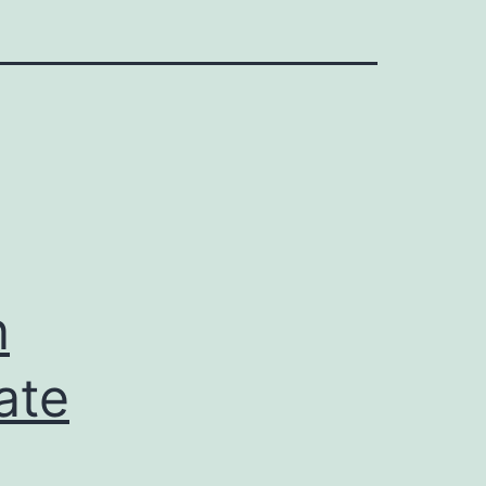
n
ate