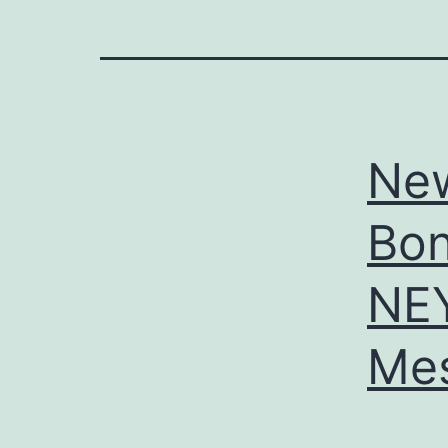
Ne
Bon
NEY
Mes