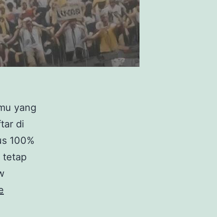
amu yang
tar di
us 100%
 tetap
w
e