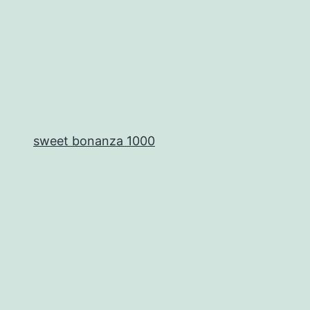
sweet bonanza 1000