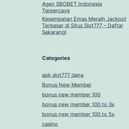
Agen SBOBET Indonesia
Terpercaya
Kesempatan Emas Meraih Jackpot
Terbesar di Situs Slot777 – Daftar
Sekarang!
Categories
apk slot777 dana
Bonus New Member
bonus new member 100
bonus new member 100 to 3x
bonus new member 100 to 5x
casino