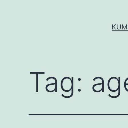
Skip
to
content
KUMP
Tag:
ag