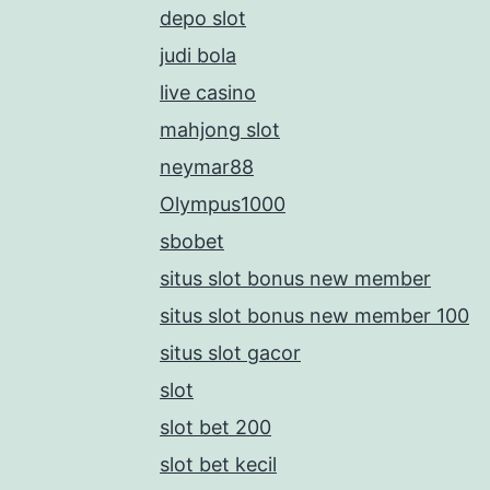
depo slot
judi bola
live casino
mahjong slot
neymar88
Olympus1000
sbobet
situs slot bonus new member
situs slot bonus new member 100
situs slot gacor
slot
slot bet 200
slot bet kecil