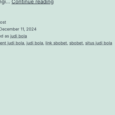
Situs
ngi…
Continue reading
Resmi
Link
ost
Daftar
December 11, 2024
Agen
ed as
judi bola
ent judi bola
,
judi bola
,
link sbobet
,
sbobet
,
situs judi bola
SBOBET88
Keamanan
Terjamin!