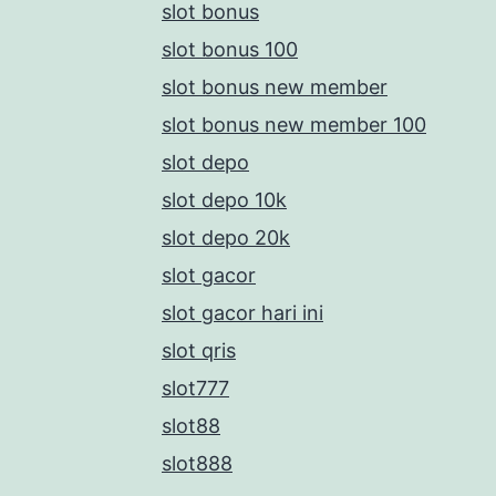
slot bonus
slot bonus 100
slot bonus new member
slot bonus new member 100
slot depo
slot depo 10k
slot depo 20k
slot gacor
slot gacor hari ini
slot qris
slot777
slot88
slot888