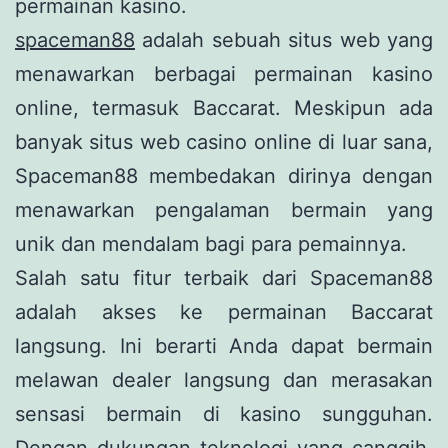
permainan kasino.
spaceman88
adalah sebuah situs web yang
menawarkan berbagai permainan kasino
online, termasuk Baccarat. Meskipun ada
banyak situs web casino online di luar sana,
Spaceman88 membedakan dirinya dengan
menawarkan pengalaman bermain yang
unik dan mendalam bagi para pemainnya.
Salah satu fitur terbaik dari Spaceman88
adalah akses ke permainan Baccarat
langsung. Ini berarti Anda dapat bermain
melawan dealer langsung dan merasakan
sensasi bermain di kasino sungguhan.
Dengan dukungan teknologi yang canggih,