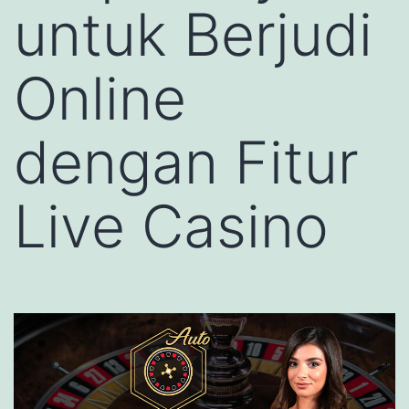
untuk Berjudi
Online
dengan Fitur
Live Casino