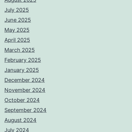
July 2025
June 2025
May 2025
April 2025
March 2025
February 2025
January 2025
December 2024
November 2024
October 2024
September 2024
August 2024
July 2024