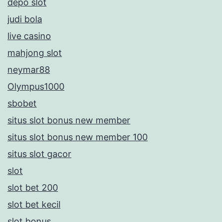
depo slot
judi bola
live casino
mahjong slot
neymar88
Olympus1000
sbobet
situs slot bonus new member
situs slot bonus new member 100
situs slot gacor
slot
slot bet 200
slot bet kecil
slot bonus