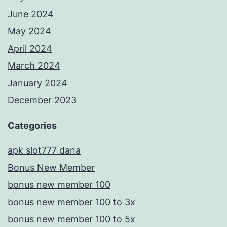
June 2024
May 2024
April 2024
March 2024
January 2024
December 2023
Categories
apk slot777 dana
Bonus New Member
bonus new member 100
bonus new member 100 to 3x
bonus new member 100 to 5x