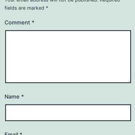
fields are marked
*
Comment
*
Name
*
Email
*