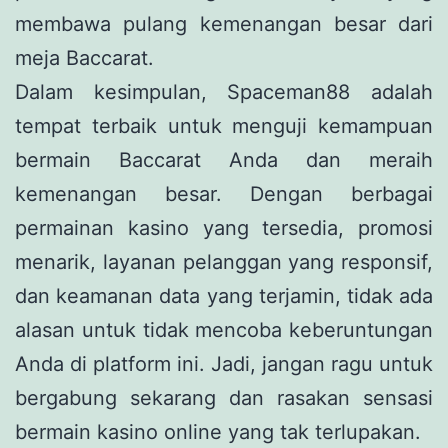
membawa pulang kemenangan besar dari
meja Baccarat.
Dalam kesimpulan, Spaceman88 adalah
tempat terbaik untuk menguji kemampuan
bermain Baccarat Anda dan meraih
kemenangan besar. Dengan berbagai
permainan kasino yang tersedia, promosi
menarik, layanan pelanggan yang responsif,
dan keamanan data yang terjamin, tidak ada
alasan untuk tidak mencoba keberuntungan
Anda di platform ini. Jadi, jangan ragu untuk
bergabung sekarang dan rasakan sensasi
bermain kasino online yang tak terlupakan.