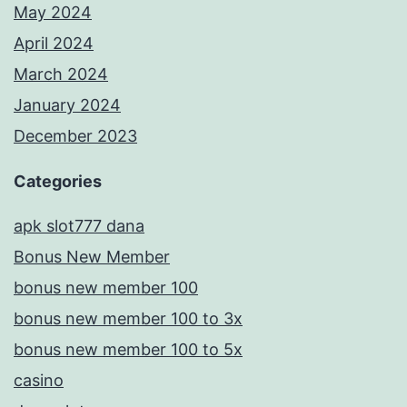
May 2024
April 2024
March 2024
January 2024
December 2023
Categories
apk slot777 dana
Bonus New Member
bonus new member 100
bonus new member 100 to 3x
bonus new member 100 to 5x
casino