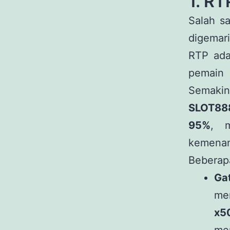
1. R
Salah s
digemar
RTP ada
pemain 
Semakin
SLOT88
95%
, m
kemena
Beberap
Ga
mem
x5