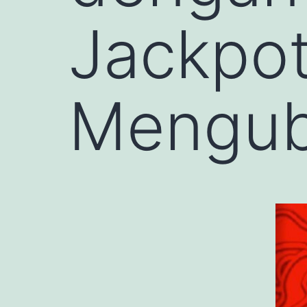
Jackpot
Mengub