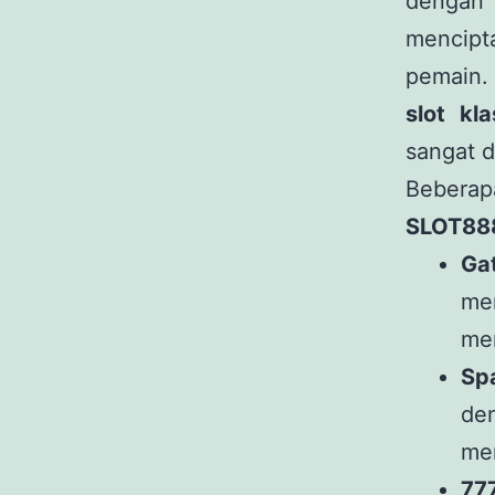
dengan 
mencip
pemain. 
slot kla
sangat d
Bebera
SLOT88
Ga
me
me
Sp
de
mem
77