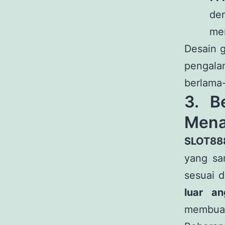
de
me
Desain 
pengala
berlama
3. B
Mena
SLOT88
yang sa
sesuai 
luar an
membuat 