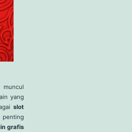
 muncul
ain yang
agai
slot
penting
in grafis