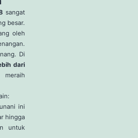
n
8
sangat
g besar.
ang oleh
enangan.
nang. Di
ebih dari
 meraih
ain:
unani ini
ar hingga
in untuk