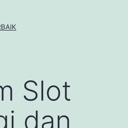
RBAIK
m Slot
gi dan