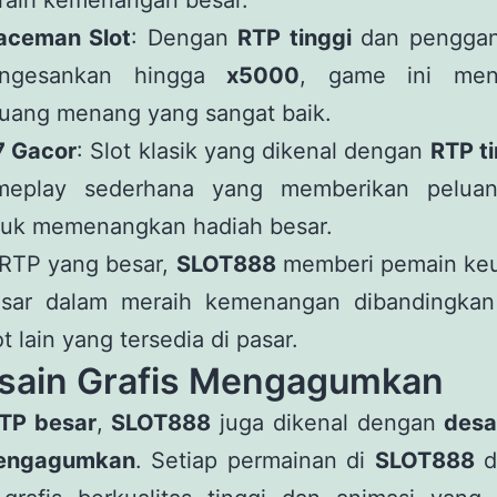
raih kemenangan besar.
aceman Slot
: Dengan
RTP tinggi
dan penggan
ngesankan hingga
x5000
, game ini men
uang menang yang sangat baik.
7 Gacor
: Slot klasik yang dikenal dengan
RTP ti
meplay sederhana yang memberikan peluan
tuk memenangkan hadiah besar.
RTP yang besar,
SLOT888
memberi pemain ke
esar dalam meraih kemenangan dibandingka
t lain yang tersedia di pasar.
esain Grafis Mengagumkan
TP besar
,
SLOT888
juga dikenal dengan
desa
engagumkan
. Setiap permainan di
SLOT888
d