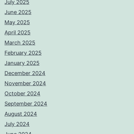
July 2025
June 2025
May 2025
April 2025
March 2025
February 2025
January 2025
December 2024
November 2024
October 2024
September 2024
August 2024
July 2024