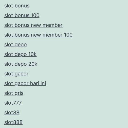
slot bonus
slot bonus 100
slot bonus new member
slot bonus new member 100
slot depo
slot depo 10k
slot depo 20k
slot gacor
slot gacor hari ini
slot qris
slot777
slot88
slot888