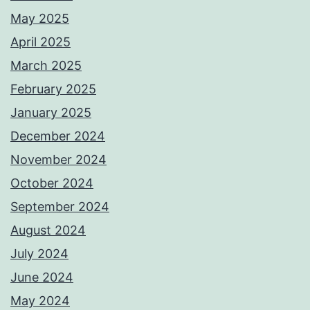
May 2025
April 2025
March 2025
February 2025
January 2025
December 2024
November 2024
October 2024
September 2024
August 2024
July 2024
June 2024
May 2024