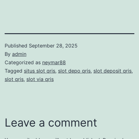
Published
September 28, 2025
By
admin
Categorized as
neymar88
Tagged
situs slot qris
,
slot depo qris
,
slot deposit qris
,
slot qris
,
slot via qris
Leave a comment