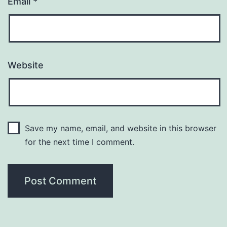
Email
*
Website
Save my name, email, and website in this browser
for the next time I comment.