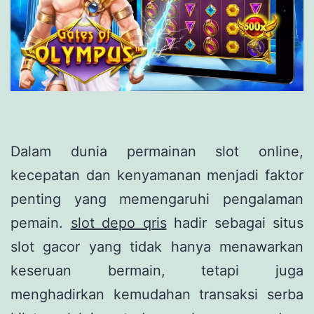
Dalam dunia permainan slot online,
kecepatan dan kenyamanan menjadi faktor
penting yang memengaruhi pengalaman
pemain.
slot depo qris
hadir sebagai situs
slot gacor yang tidak hanya menawarkan
keseruan bermain, tetapi juga
menghadirkan kemudahan transaksi serba