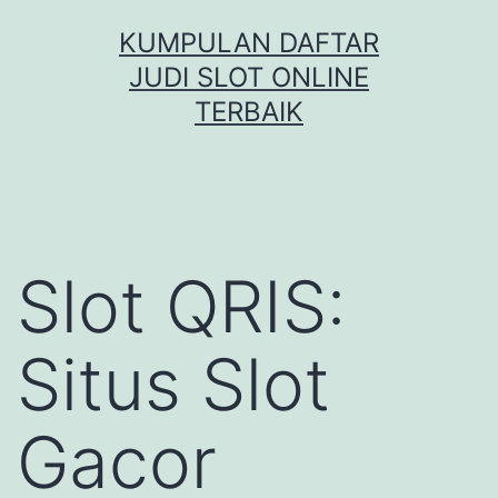
Skip
KUMPULAN DAFTAR
to
JUDI SLOT ONLINE
content
TERBAIK
Slot QRIS:
Situs Slot
Gacor