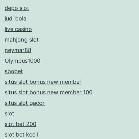
depo slot
judi bola
live casino
mahjong slot
neymar88
Olympus1000
sbobet
situs slot bonus new member
situs slot bonus new member 100
situs slot gacor
slot
slot bet 200
slot bet kecil