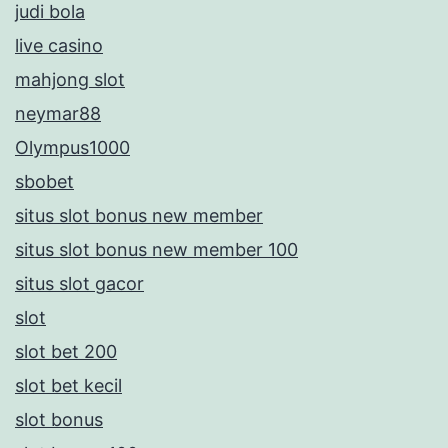
judi bola
live casino
mahjong slot
neymar88
Olympus1000
sbobet
situs slot bonus new member
situs slot bonus new member 100
situs slot gacor
slot
slot bet 200
slot bet kecil
slot bonus