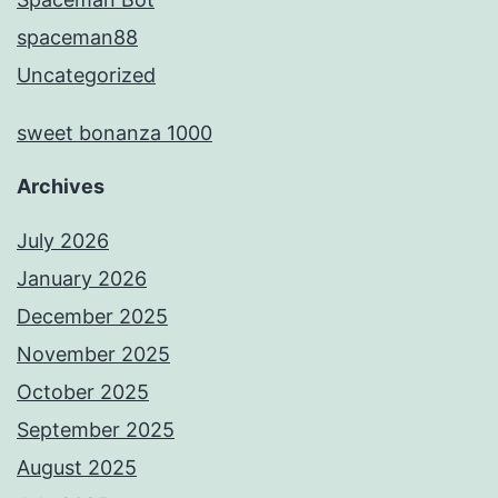
spaceman88
Uncategorized
sweet bonanza 1000
Archives
July 2026
January 2026
December 2025
November 2025
October 2025
September 2025
August 2025