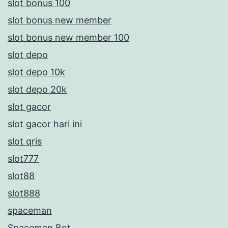
slot bonus 100
slot bonus new member
slot bonus new member 100
slot depo
slot depo 10k
slot depo 20k
slot gacor
slot gacor hari ini
slot qris
slot777
slot88
slot888
spaceman
Spaceman Bot