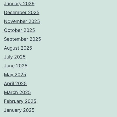
January 2026
December 2025
November 2025
October 2025
September 2025
August 2025
July 2025
June 2025
May 2025
April 2025
March 2025
February 2025
January 2025