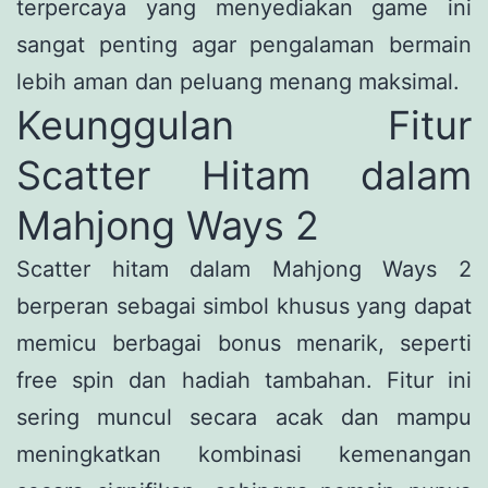
terpercaya yang menyediakan game ini
sangat penting agar pengalaman bermain
lebih aman dan peluang menang maksimal.
Keunggulan Fitur
Scatter Hitam dalam
Mahjong Ways 2
Scatter hitam dalam Mahjong Ways 2
berperan sebagai simbol khusus yang dapat
memicu berbagai bonus menarik, seperti
free spin dan hadiah tambahan. Fitur ini
sering muncul secara acak dan mampu
meningkatkan kombinasi kemenangan