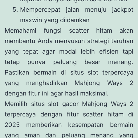
Mempercepat jalan menuju jackpot
maxwin yang diidamkan
Memahami fungsi scatter hitam akan
membantu Anda menyusun strategi taruhan
yang tepat agar modal lebih efisien tapi
tetap punya peluang besar menang.
Pastikan bermain di situs slot terpercaya
yang menghadirkan Mahjong Ways 2
dengan fitur ini agar hasil maksimal.
Memilih situs slot gacor Mahjong Ways 2
terpercaya dengan fitur scatter hitam di
2025 memberikan kesempatan bermain
yang aman dan peluang menang yang