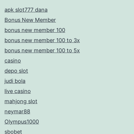
apk slot777 dana
Bonus New Member
bonus new member 100
bonus new member 100 to 3x
bonus new member 100 to 5x
casino
depo slot
judi bola
live casino
mahjong slot
neymar88
Olympus1000
sbobet