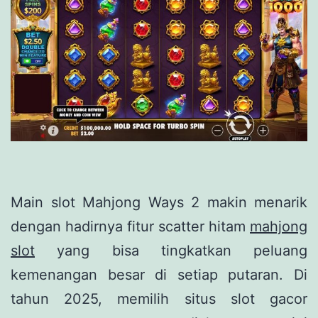
Main slot Mahjong Ways 2 makin menarik
dengan hadirnya fitur scatter hitam
mahjong
slot
yang bisa tingkatkan peluang
kemenangan besar di setiap putaran. Di
tahun 2025, memilih situs slot gacor