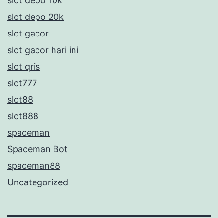
slot depo 10k
slot depo 20k
slot gacor
slot gacor hari ini
slot qris
slot777
slot88
slot888
spaceman
Spaceman Bot
spaceman88
Uncategorized