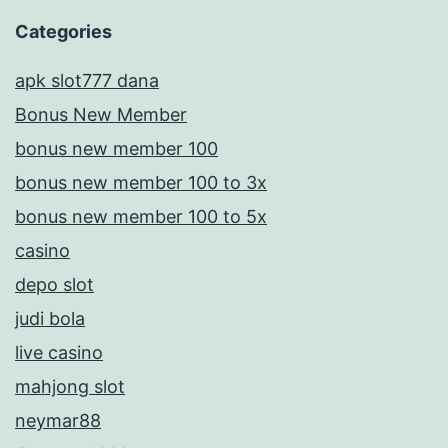
Categories
apk slot777 dana
Bonus New Member
bonus new member 100
bonus new member 100 to 3x
bonus new member 100 to 5x
casino
depo slot
judi bola
live casino
mahjong slot
neymar88