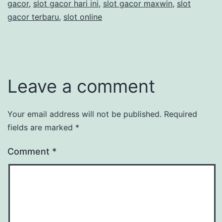
gacor
,
slot gacor hari ini
,
slot gacor maxwin
,
slot
gacor terbaru
,
slot online
Leave a comment
Your email address will not be published.
Required
fields are marked
*
Comment
*