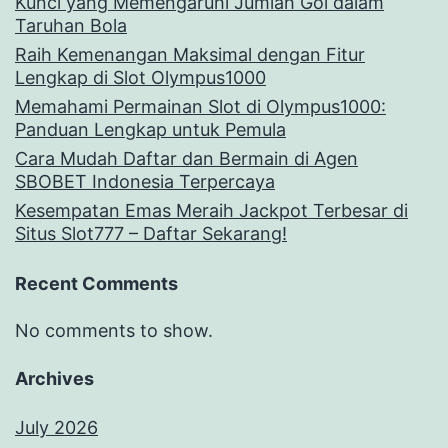
Kunci yang Memengaruhi Jumlah Gol dalam
Taruhan Bola
Raih Kemenangan Maksimal dengan Fitur
Lengkap di Slot Olympus1000
Memahami Permainan Slot di Olympus1000:
Panduan Lengkap untuk Pemula
Cara Mudah Daftar dan Bermain di Agen
SBOBET Indonesia Terpercaya
Kesempatan Emas Meraih Jackpot Terbesar di
Situs Slot777 – Daftar Sekarang!
Recent Comments
No comments to show.
Archives
July 2026