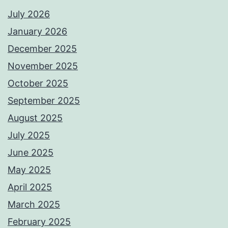
July 2026
January 2026
December 2025
November 2025
October 2025
September 2025
August 2025
July 2025
June 2025
May 2025
April 2025
March 2025
February 2025