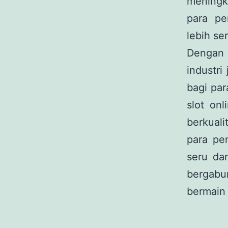
meningk
para pe
lebih s
Dengan 
industri
bagi pa
slot on
berkual
para pe
seru da
bergabu
bermain 