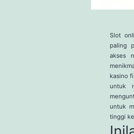
Slot on
paling 
akses m
menikma
kasino f
untuk 
mengunt
untuk m
tinggi 
Ini