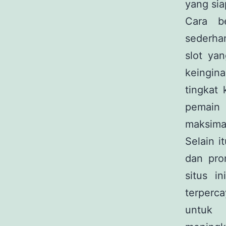
yang si
Cara b
sederha
slot ya
keingin
tingkat
pemain 
maksima
Selain 
dan pro
situs i
terperc
untuk