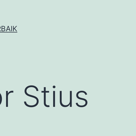
RBAIK
r Stius