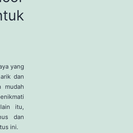
uk
caya yang
arik dan
an mudah
nikmati
ain itu,
nus dan
us ini.