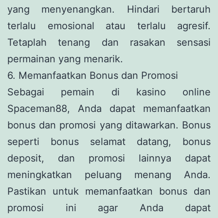
yang menyenangkan. Hindari bertaruh
terlalu emosional atau terlalu agresif.
Tetaplah tenang dan rasakan sensasi
permainan yang menarik.
6. Memanfaatkan Bonus dan Promosi
Sebagai pemain di kasino online
Spaceman88, Anda dapat memanfaatkan
bonus dan promosi yang ditawarkan. Bonus
seperti bonus selamat datang, bonus
deposit, dan promosi lainnya dapat
meningkatkan peluang menang Anda.
Pastikan untuk memanfaatkan bonus dan
promosi ini agar Anda dapat