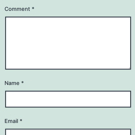
Comment
*
Name
*
Email
*