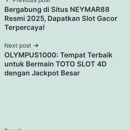
Post
Bergabung di Situs NEYMAR88
navigation
Resmi 2025, Dapatkan Slot Gacor
Terpercaya!
Next post
OLYMPUS1000: Tempat Terbaik
untuk Bermain TOTO SLOT 4D
dengan Jackpot Besar