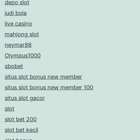
depo slot
judi bola
live casino
mahjong slot
neymar88
Olympus1000
sbobet
situs slot bonus new member
situs slot bonus new member 100
situs slot gacor
slot
slot bet 200
slot bet kecil