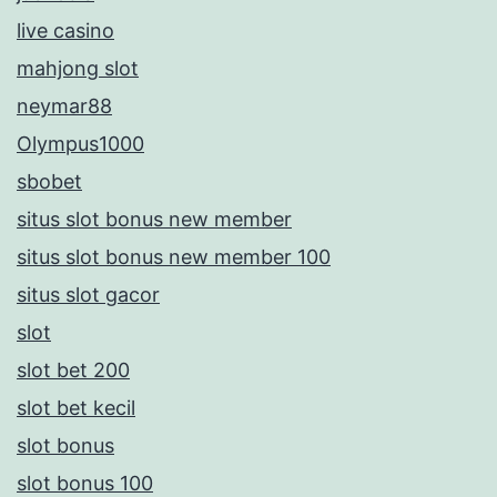
live casino
mahjong slot
neymar88
Olympus1000
sbobet
situs slot bonus new member
situs slot bonus new member 100
situs slot gacor
slot
slot bet 200
slot bet kecil
slot bonus
slot bonus 100