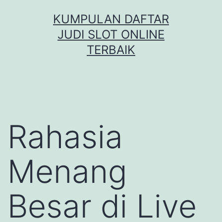
Skip
KUMPULAN DAFTAR
to
JUDI SLOT ONLINE
content
TERBAIK
Rahasia
Menang
Besar di Live