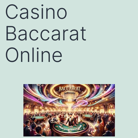
Casino
Baccarat
Online