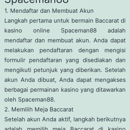
1. Mendaftar dan Membuat Akun
Langkah pertama untuk bermain Baccarat di
kasino online Spaceman88 adalah
mendaftar dan membuat akun. Anda dapat
melakukan pendaftaran dengan mengisi
formulir pendaftaran yang disediakan dan
mengikuti petunjuk yang diberikan. Setelah
akun Anda dibuat, Anda dapat mengakses
berbagai permainan kasino yang ditawarkan
oleh Spaceman88.
2. Memilih Meja Baccarat
Setelah akun Anda aktif, langkah berikutnya
adalah memilih meja Baccarat di kasino