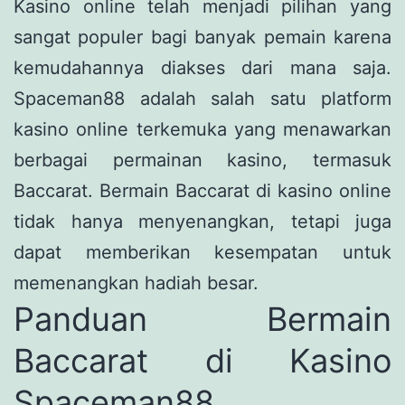
Kasino online telah menjadi pilihan yang
sangat populer bagi banyak pemain karena
kemudahannya diakses dari mana saja.
Spaceman88 adalah salah satu platform
kasino online terkemuka yang menawarkan
berbagai permainan kasino, termasuk
Baccarat. Bermain Baccarat di kasino online
tidak hanya menyenangkan, tetapi juga
dapat memberikan kesempatan untuk
memenangkan hadiah besar.
Panduan Bermain
Baccarat di Kasino
Spaceman88