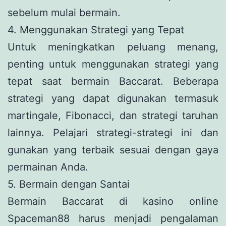
sebelum mulai bermain.
4. Menggunakan Strategi yang Tepat
Untuk meningkatkan peluang menang,
penting untuk menggunakan strategi yang
tepat saat bermain Baccarat. Beberapa
strategi yang dapat digunakan termasuk
martingale, Fibonacci, dan strategi taruhan
lainnya. Pelajari strategi-strategi ini dan
gunakan yang terbaik sesuai dengan gaya
permainan Anda.
5. Bermain dengan Santai
Bermain Baccarat di kasino online
Spaceman88 harus menjadi pengalaman