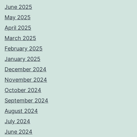
June 2025
May 2025
April 2025
March 2025
February 2025
January 2025
December 2024
November 2024
October 2024
September 2024
August 2024
July 2024
June 2024