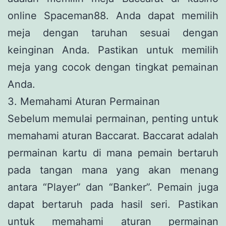
online Spaceman88. Anda dapat memilih
meja dengan taruhan sesuai dengan
keinginan Anda. Pastikan untuk memilih
meja yang cocok dengan tingkat pemainan
Anda.
3. Memahami Aturan Permainan
Sebelum memulai permainan, penting untuk
memahami aturan Baccarat. Baccarat adalah
permainan kartu di mana pemain bertaruh
pada tangan mana yang akan menang
antara “Player” dan “Banker”. Pemain juga
dapat bertaruh pada hasil seri. Pastikan
untuk memahami aturan permainan