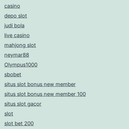
casino
depo slot
judi bola
live casino
mahjong slot
neymar88
Olympus1000
sbobet
situs slot bonus new member
situs slot bonus new member 100
situs slot gacor
slot
slot bet 200