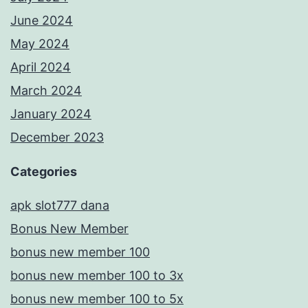
June 2024
May 2024
April 2024
March 2024
January 2024
December 2023
Categories
apk slot777 dana
Bonus New Member
bonus new member 100
bonus new member 100 to 3x
bonus new member 100 to 5x