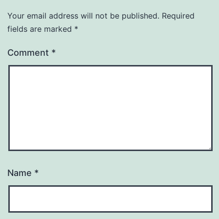
Your email address will not be published.
Required
fields are marked
*
Comment
*
Name
*