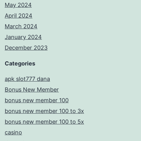
May 2024
April 2024
March 2024
January 2024
December 2023
Categories
apk slot777 dana
Bonus New Member
bonus new member 100
bonus new member 100 to 3x
bonus new member 100 to 5x
casino