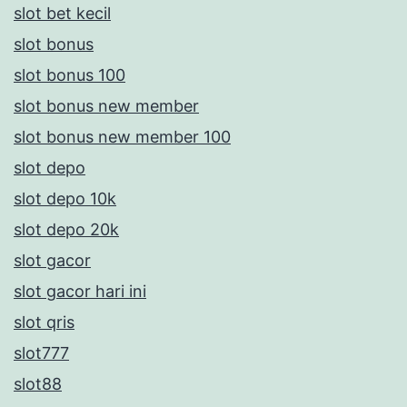
slot bet kecil
slot bonus
slot bonus 100
slot bonus new member
slot bonus new member 100
slot depo
slot depo 10k
slot depo 20k
slot gacor
slot gacor hari ini
slot qris
slot777
slot88