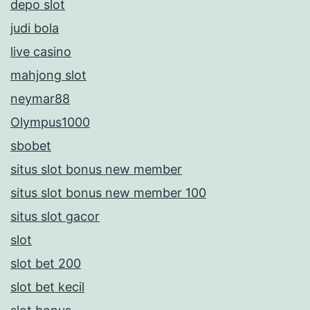
depo slot
judi bola
live casino
mahjong slot
neymar88
Olympus1000
sbobet
situs slot bonus new member
situs slot bonus new member 100
situs slot gacor
slot
slot bet 200
slot bet kecil