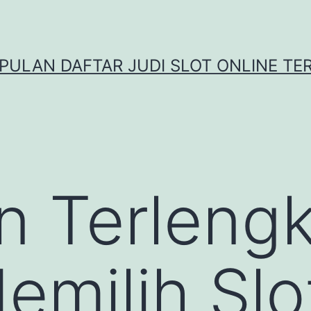
ULAN DAFTAR JUDI SLOT ONLINE TE
n Terleng
emilih Slo