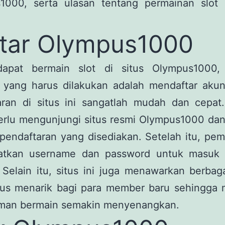
1000, serta ulasan tentang permainan slot
tar Olympus1000
apat bermain slot di situs Olympus1000,
 yang harus dilakukan adalah mendaftar akun
aran di situs ini sangatlah mudah dan cepat
erlu mengunjungi situs resmi Olympus1000 dan
 pendaftaran yang disediakan. Setelah itu, pe
tkan username dan password untuk masuk
 Selain itu, situs ini juga menawarkan berbag
us menarik bagi para member baru sehingga
man bermain semakin menyenangkan.