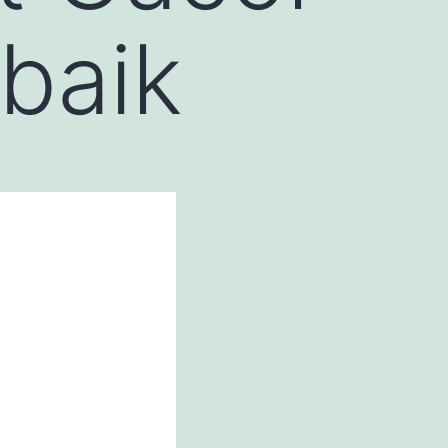
rbaik