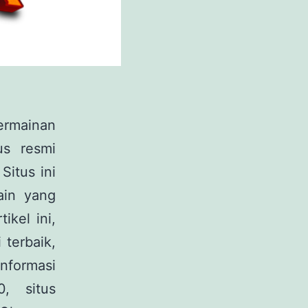
permainan
us resmi
 Situs ini
ain yang
ikel ini,
 terbaik,
nformasi
, situs