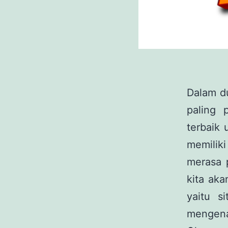
Dalam du
paling 
terbaik 
memilik
merasa p
kita aka
yaitu s
mengen