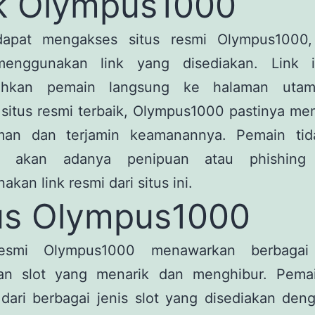
k Olympus1000
apat mengakses situs resmi Olympus1000
enggunakan link yang disediakan. Link 
ahkan pemain langsung ke halaman utama
situs resmi terbaik, Olympus1000 pastinya memi
an dan terjamin keamanannya. Pemain tid
ir akan adanya penipuan atau phishing
kan link resmi dari situs ini.
us Olympus1000
resmi Olympus1000 menawarkan berbaga
an slot yang menarik dan menghibur. Pema
 dari berbagai jenis slot yang disediakan den