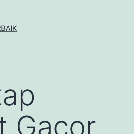
RBAIK
kap
t Gacor