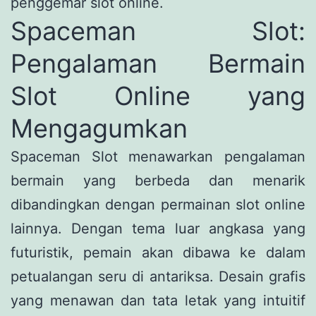
penggemar slot online.
Spaceman Slot:
Pengalaman Bermain
Slot Online yang
Mengagumkan
Spaceman Slot menawarkan pengalaman
bermain yang berbeda dan menarik
dibandingkan dengan permainan slot online
lainnya. Dengan tema luar angkasa yang
futuristik, pemain akan dibawa ke dalam
petualangan seru di antariksa. Desain grafis
yang menawan dan tata letak yang intuitif