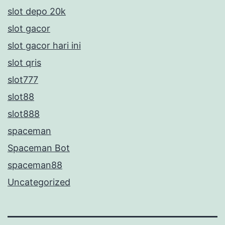
slot depo 20k
slot gacor
slot gacor hari ini
slot qris
slot777
slot88
slot888
spaceman
Spaceman Bot
spaceman88
Uncategorized