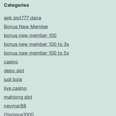
Categories
apk slot777 dana
Bonus New Member
bonus new member 100
bonus new member 100 to 3x
bonus new member 100 to 5x
casino
depo slot
judi bola
live casino
mahjong slot
neymar88
Olympus1000