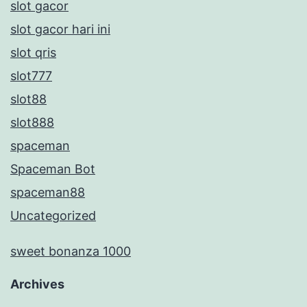
slot gacor
slot gacor hari ini
slot qris
slot777
slot88
slot888
spaceman
Spaceman Bot
spaceman88
Uncategorized
sweet bonanza 1000
Archives