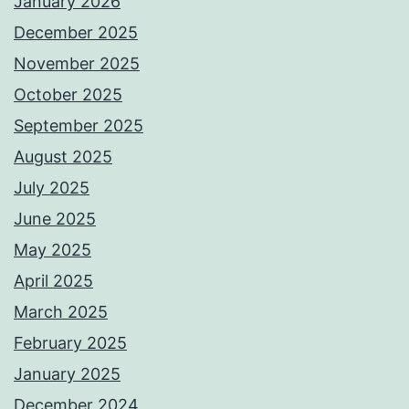
January 2026
December 2025
November 2025
October 2025
September 2025
August 2025
July 2025
June 2025
May 2025
April 2025
March 2025
February 2025
January 2025
December 2024