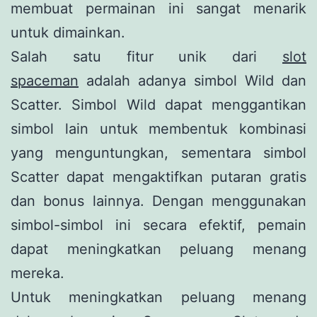
membuat permainan ini sangat menarik
untuk dimainkan.
Salah satu fitur unik dari
slot
spaceman
adalah adanya simbol Wild dan
Scatter. Simbol Wild dapat menggantikan
simbol lain untuk membentuk kombinasi
yang menguntungkan, sementara simbol
Scatter dapat mengaktifkan putaran gratis
dan bonus lainnya. Dengan menggunakan
simbol-simbol ini secara efektif, pemain
dapat meningkatkan peluang menang
mereka.
Untuk meningkatkan peluang menang