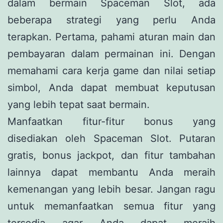
dalam bermain Spaceman Slot, ada
beberapa strategi yang perlu Anda
terapkan. Pertama, pahami aturan main dan
pembayaran dalam permainan ini. Dengan
memahami cara kerja game dan nilai setiap
simbol, Anda dapat membuat keputusan
yang lebih tepat saat bermain.
Manfaatkan fitur-fitur bonus yang
disediakan oleh Spaceman Slot. Putaran
gratis, bonus jackpot, dan fitur tambahan
lainnya dapat membantu Anda meraih
kemenangan yang lebih besar. Jangan ragu
untuk memanfaatkan semua fitur yang
tersedia agar Anda dapat meraih