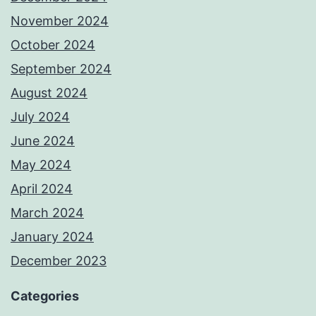
November 2024
October 2024
September 2024
August 2024
July 2024
June 2024
May 2024
April 2024
March 2024
January 2024
December 2023
Categories