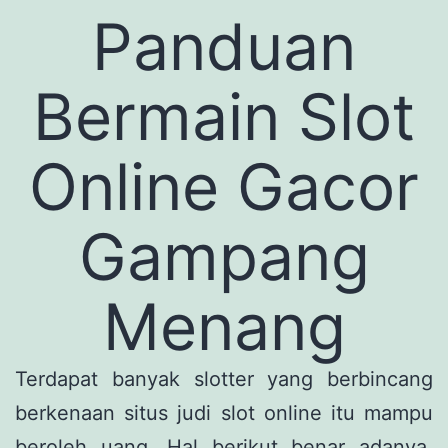
Panduan
Bermain Slot
Online Gacor
Gampang
Menang
Terdapat banyak slotter yang berbincang
berkenaan situs judi slot online itu mampu
beroleh uang. Hal berikut benar adanya.