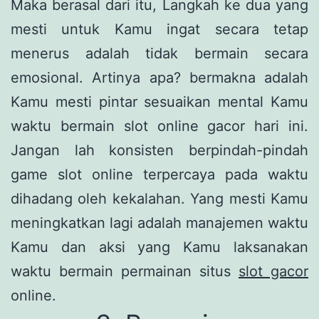
Maka berasal dari itu, Langkah ke dua yang
mesti untuk Kamu ingat secara tetap
menerus adalah tidak bermain secara
emosional. Artinya apa? bermakna adalah
Kamu mesti pintar sesuaikan mental Kamu
waktu bermain slot online gacor hari ini.
Jangan lah konsisten berpindah-pindah
game slot online terpercaya pada waktu
dihadang oleh kekalahan. Yang mesti Kamu
meningkatkan lagi adalah manajemen waktu
Kamu dan aksi yang Kamu laksanakan
waktu bermain permainan situs
slot gacor
online.