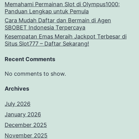
Memahami Permainan Slot di Olympus1000:
Panduan Lengkap untuk Pemula
Cara Mudah Daftar dan Bermain di Agen
SBOBET Indonesia Terpercaya
Kesempatan Emas Meraih Jackpot Terbesar di
Situs Slot777 – Daftar Sekarang!
Recent Comments
No comments to show.
Archives
July 2026
January 2026
December 2025
November 2025