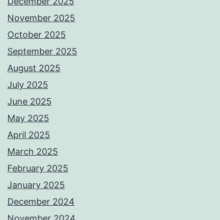
December 2025
November 2025
October 2025
September 2025
August 2025
July 2025
June 2025
May 2025
April 2025
March 2025
February 2025
January 2025
December 2024
November 2024