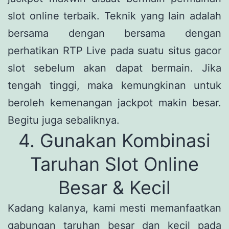
slot online terbaik. Teknik yang lain adalah
bersama dengan bersama dengan
perhatikan RTP Live pada suatu situs gacor
slot sebelum akan dapat bermain. Jika
tengah tinggi, maka kemungkinan untuk
beroleh kemenangan jackpot makin besar.
Begitu juga sebaliknya.
4. Gunakan Kombinasi
Taruhan Slot Online
Besar & Kecil
Kadang kalanya, kami mesti memanfaatkan
gabungan taruhan besar dan kecil pada