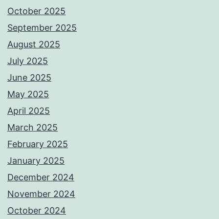
October 2025
September 2025
August 2025
July 2025
June 2025
May 2025
April 2025
March 2025
February 2025
January 2025
December 2024
November 2024
October 2024