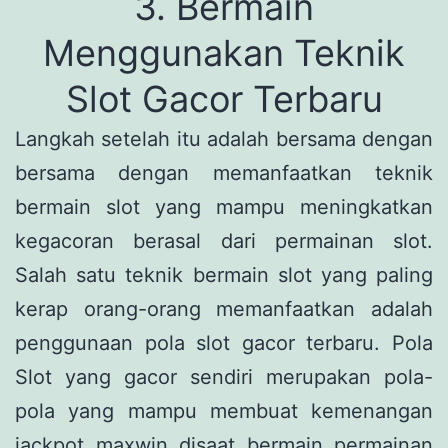
3. Bermain
Menggunakan Teknik
Slot Gacor Terbaru
Langkah setelah itu adalah bersama dengan
bersama dengan memanfaatkan teknik
bermain slot yang mampu meningkatkan
kegacoran berasal dari permainan slot.
Salah satu teknik bermain slot yang paling
kerap orang-orang memanfaatkan adalah
penggunaan pola slot gacor terbaru. Pola
Slot yang gacor sendiri merupakan pola-
pola yang mampu membuat kemenangan
jackpot maxwin disaat bermain permainan