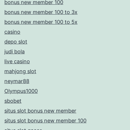
bonus new member 100
bonus new member 100 to 3x
bonus new member 100 to 5x
casino
depo slot
judi bola
live casino
mahjong slot
neymar88
Olympus1000
sbobet
situs slot bonus new member
situs slot bonus new member 100