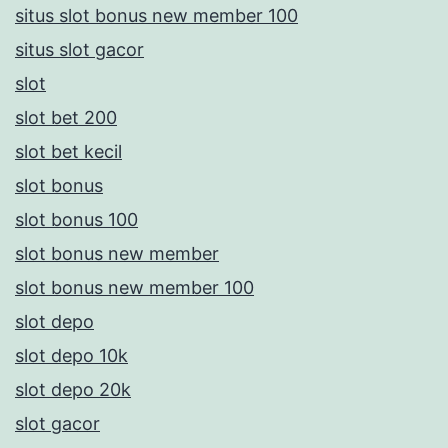
situs slot bonus new member 100
situs slot gacor
slot
slot bet 200
slot bet kecil
slot bonus
slot bonus 100
slot bonus new member
slot bonus new member 100
slot depo
slot depo 10k
slot depo 20k
slot gacor