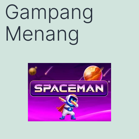
Gampang
Menang