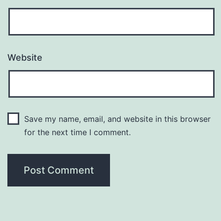
Website
Save my name, email, and website in this browser
for the next time I comment.