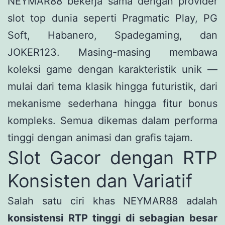
NEYMAR88 bekerja sama dengan provider
slot top dunia seperti Pragmatic Play, PG
Soft, Habanero, Spadegaming, dan
JOKER123. Masing-masing membawa
koleksi game dengan karakteristik unik —
mulai dari tema klasik hingga futuristik, dari
mekanisme sederhana hingga fitur bonus
kompleks. Semua dikemas dalam performa
tinggi dengan animasi dan grafis tajam.
Slot Gacor dengan RTP
Konsisten dan Variatif
Salah satu ciri khas NEYMAR88 adalah
konsistensi RTP tinggi di sebagian besar