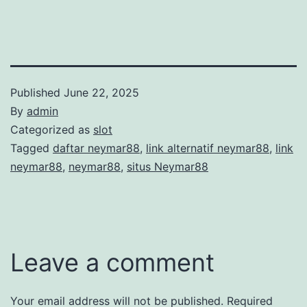
Published
June 22, 2025
By
admin
Categorized as
slot
Tagged
daftar neymar88
,
link alternatif neymar88
,
link
neymar88
,
neymar88
,
situs Neymar88
Leave a comment
Your email address will not be published.
Required