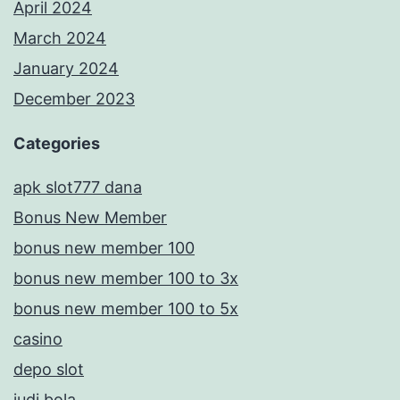
April 2024
March 2024
January 2024
December 2023
Categories
apk slot777 dana
Bonus New Member
bonus new member 100
bonus new member 100 to 3x
bonus new member 100 to 5x
casino
depo slot
judi bola