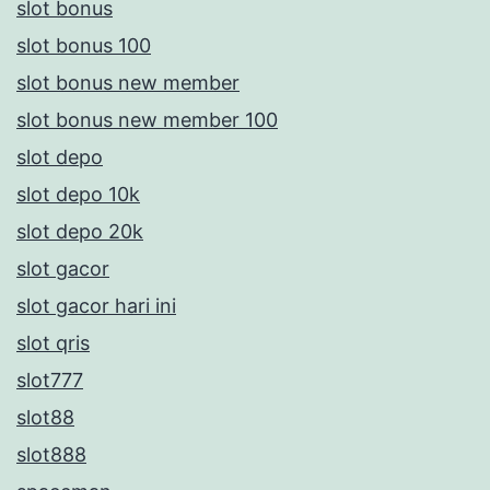
slot bonus
slot bonus 100
slot bonus new member
slot bonus new member 100
slot depo
slot depo 10k
slot depo 20k
slot gacor
slot gacor hari ini
slot qris
slot777
slot88
slot888