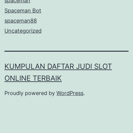
spaceman
Spaceman Bot
spaceman88
Uncategorized
KUMPULAN DAFTAR JUDI SLOT
ONLINE TERBAIK
Proudly powered by
WordPress
.