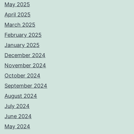
May 2025
April 2025
March 2025
February 2025
January 2025
December 2024
November 2024
October 2024
September 2024
August 2024
July 2024
June 2024
May 2024