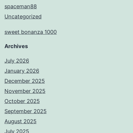
spaceman88
Uncategorized
sweet bonanza 1000
Archives
July 2026
January 2026
December 2025
November 2025
October 2025
September 2025
August 2025
July 2025