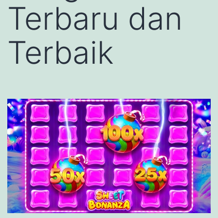
Terbaru dan
Terbaik