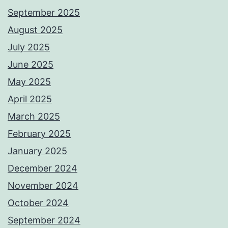
September 2025
August 2025
July 2025
June 2025
May 2025
April 2025
March 2025
February 2025
January 2025
December 2024
November 2024
October 2024
September 2024