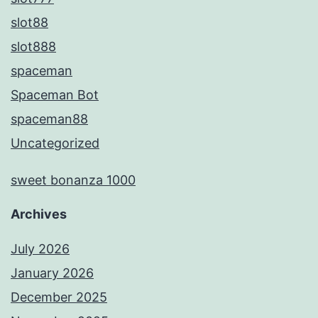
slot88
slot888
spaceman
Spaceman Bot
spaceman88
Uncategorized
sweet bonanza 1000
Archives
July 2026
January 2026
December 2025