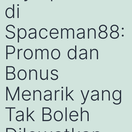
di
Spaceman88:
Promo dan
Bonus
Menarik yang
Tak Boleh