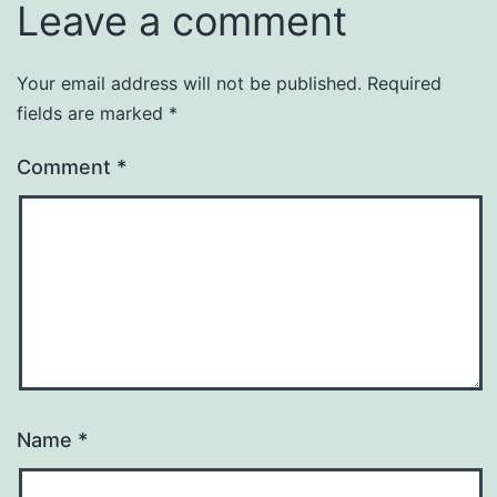
Leave a comment
Your email address will not be published.
Required
fields are marked
*
Comment
*
Name
*