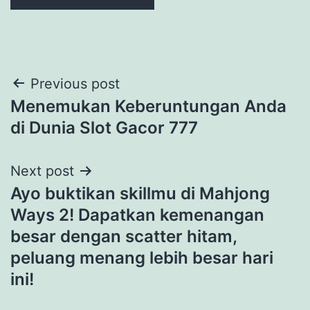
Post
Previous post
Menemukan Keberuntungan Anda
navigation
di Dunia Slot Gacor 777
Next post
Ayo buktikan skillmu di Mahjong
Ways 2! Dapatkan kemenangan
besar dengan scatter hitam,
peluang menang lebih besar hari
ini!