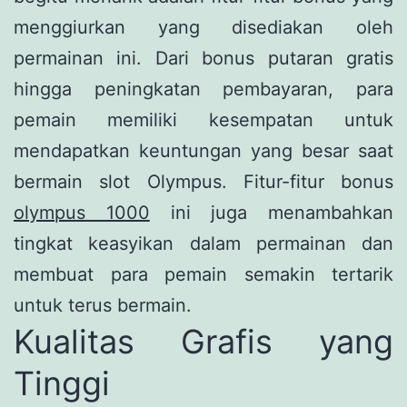
menggiurkan yang disediakan oleh
permainan ini. Dari bonus putaran gratis
hingga peningkatan pembayaran, para
pemain memiliki kesempatan untuk
mendapatkan keuntungan yang besar saat
bermain slot Olympus. Fitur-fitur bonus
olympus 1000
ini juga menambahkan
tingkat keasyikan dalam permainan dan
membuat para pemain semakin tertarik
untuk terus bermain.
Kualitas Grafis yang
Tinggi