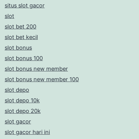
situs slot gacor
slot
slot bet 200
slot bet kecil
slot bonus
slot bonus 100
slot bonus new member
slot bonus new member 100
slot depo
slot depo 10k
slot depo 20k
slot gacor
slot gacor hari ini