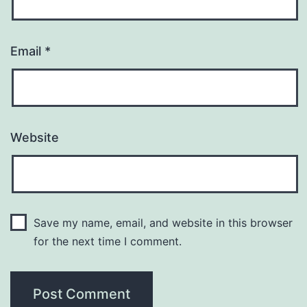
Email
*
Website
Save my name, email, and website in this browser
for the next time I comment.