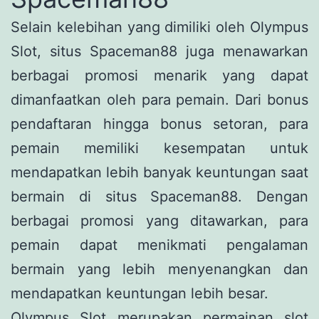
Selain kelebihan yang dimiliki oleh Olympus
Slot, situs Spaceman88 juga menawarkan
berbagai promosi menarik yang dapat
dimanfaatkan oleh para pemain. Dari bonus
pendaftaran hingga bonus setoran, para
pemain memiliki kesempatan untuk
mendapatkan lebih banyak keuntungan saat
bermain di situs Spaceman88. Dengan
berbagai promosi yang ditawarkan, para
pemain dapat menikmati pengalaman
bermain yang lebih menyenangkan dan
mendapatkan keuntungan lebih besar.
Olympus Slot merupakan permainan slot