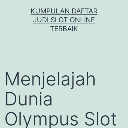
Skip
KUMPULAN DAFTAR
to
JUDI SLOT ONLINE
content
TERBAIK
Menjelajah
Dunia
Olympus Slot