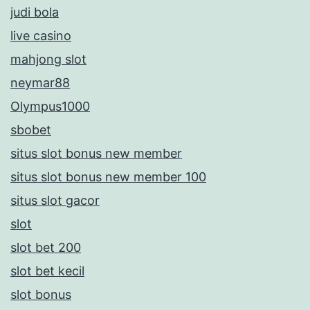
judi bola
live casino
mahjong slot
neymar88
Olympus1000
sbobet
situs slot bonus new member
situs slot bonus new member 100
situs slot gacor
slot
slot bet 200
slot bet kecil
slot bonus