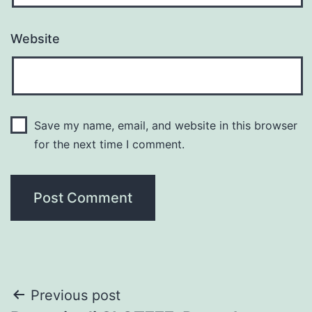
Website
Save my name, email, and website in this browser
for the next time I comment.
Post
Previous post