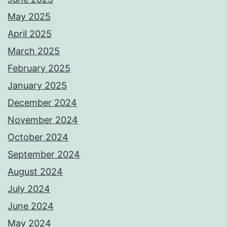
May 2025
April 2025
March 2025
February 2025
January 2025
December 2024
November 2024
October 2024
September 2024
August 2024
July 2024
June 2024
May 2024