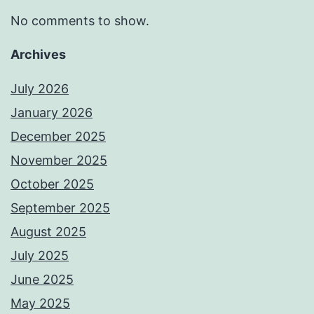
No comments to show.
Archives
July 2026
January 2026
December 2025
November 2025
October 2025
September 2025
August 2025
July 2025
June 2025
May 2025