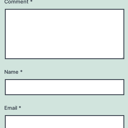
Comment
*
Name
*
Email
*