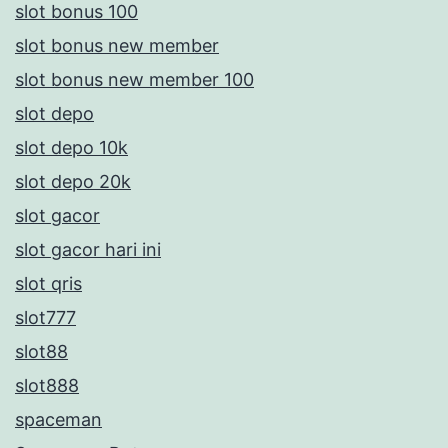
slot bonus 100
slot bonus new member
slot bonus new member 100
slot depo
slot depo 10k
slot depo 20k
slot gacor
slot gacor hari ini
slot qris
slot777
slot88
slot888
spaceman