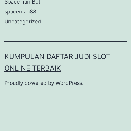
Spaceman Bot
spaceman88
Uncategorized
KUMPULAN DAFTAR JUDI SLOT
ONLINE TERBAIK
Proudly powered by
WordPress
.