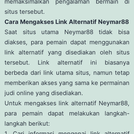
memaksimalkan pengalaman bermain di
situs tersebut.
Cara Mengakses Link Alternatif Neymar88
Saat situs utama Neymar88 tidak bisa
diakses, para pemain dapat menggunakan
link alternatif yang disediakan oleh situs
tersebut. Link alternatif ini biasanya
berbeda dari link utama situs, namun tetap
memberikan akses yang sama ke permainan
judi online yang disediakan.
Untuk mengakses link alternatif Neymar88,
para pemain dapat melakukan langkah-
langkah berikut:
1. Cari informasi mengenai link alternatif