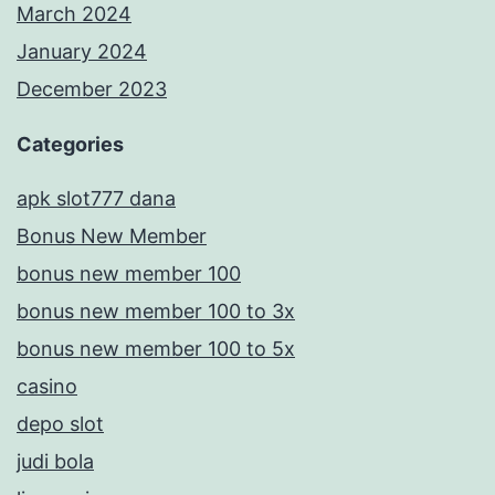
March 2024
January 2024
December 2023
Categories
apk slot777 dana
Bonus New Member
bonus new member 100
bonus new member 100 to 3x
bonus new member 100 to 5x
casino
depo slot
judi bola