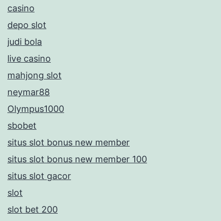
casino
depo slot
judi bola
live casino
mahjong slot
neymar88
Olympus1000
sbobet
situs slot bonus new member
situs slot bonus new member 100
situs slot gacor
slot
slot bet 200