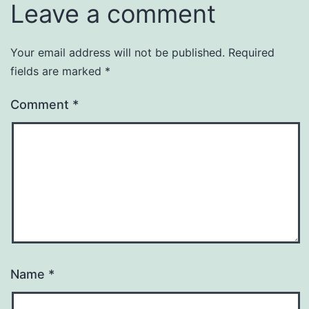
Leave a comment
Your email address will not be published.
Required
fields are marked
*
Comment
*
Name
*