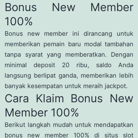
Bonus New Member
100%
Bonus new member ini dirancang untuk
memberikan pemain baru modal tambahan
tanpa syarat yang memberatkan. Dengan
minimal deposit 20 ribu, saldo Anda
langsung berlipat ganda, memberikan lebih
banyak kesempatan untuk meraih jackpot.
Cara Klaim Bonus New
Member 100%
Berikut langkah mudah untuk mendapatkan
bonus new member 100% di situs slot