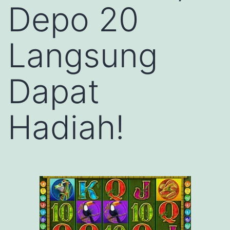
Depo 20
Langsung
Dapat
Hadiah!