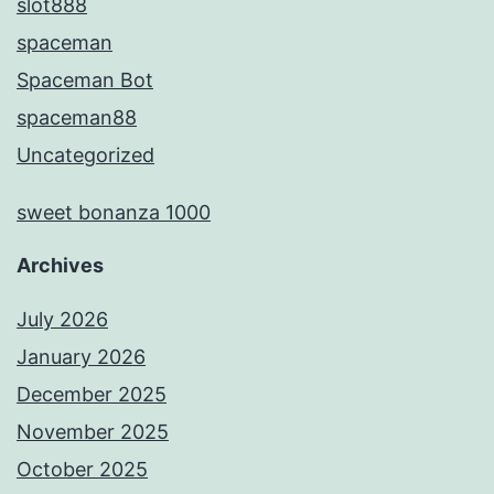
slot888
spaceman
Spaceman Bot
spaceman88
Uncategorized
sweet bonanza 1000
Archives
July 2026
January 2026
December 2025
November 2025
October 2025