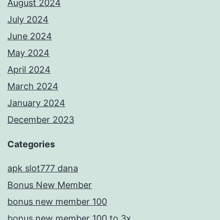
August 2024
July 2024
June 2024
May 2024
April 2024
March 2024
January 2024
December 2023
Categories
apk slot777 dana
Bonus New Member
bonus new member 100
bonus new member 100 to 3x