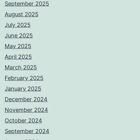
September 2025
August 2025
July 2025
June 2025
May 2025
April 2025
March 2025
February 2025
January 2025
December 2024
November 2024
October 2024
September 2024