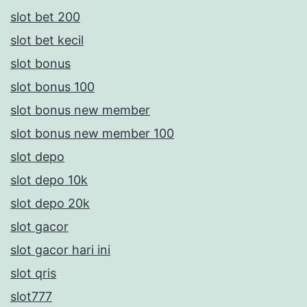
slot bet 200
slot bet kecil
slot bonus
slot bonus 100
slot bonus new member
slot bonus new member 100
slot depo
slot depo 10k
slot depo 20k
slot gacor
slot gacor hari ini
slot qris
slot777