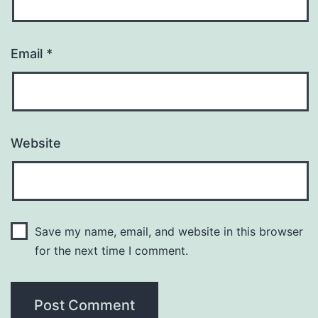
Email
*
Website
Save my name, email, and website in this browser
for the next time I comment.