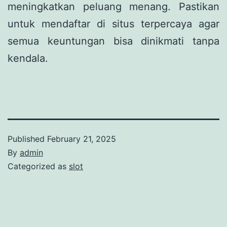
meningkatkan peluang menang. Pastikan
untuk mendaftar di situs terpercaya agar
semua keuntungan bisa dinikmati tanpa
kendala.
Published
February 21, 2025
By
admin
Categorized as
slot