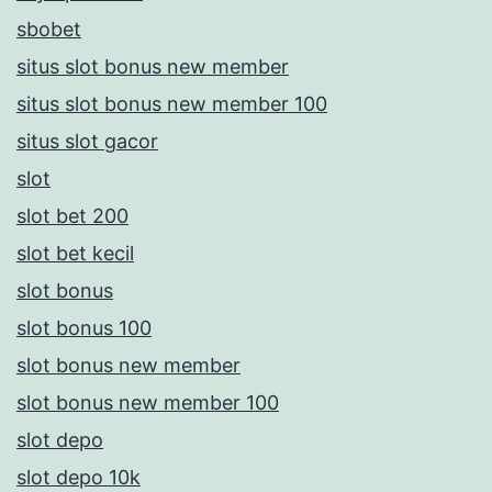
sbobet
situs slot bonus new member
situs slot bonus new member 100
situs slot gacor
slot
slot bet 200
slot bet kecil
slot bonus
slot bonus 100
slot bonus new member
slot bonus new member 100
slot depo
slot depo 10k