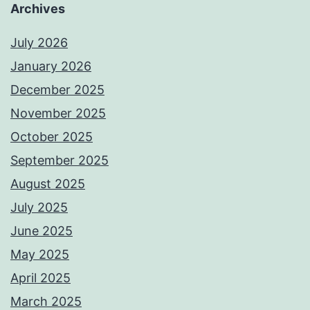
Archives
July 2026
January 2026
December 2025
November 2025
October 2025
September 2025
August 2025
July 2025
June 2025
May 2025
April 2025
March 2025