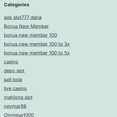
Categories
apk slot777 dana
Bonus New Member
bonus new member 100
bonus new member 100 to 3x
bonus new member 100 to 5x
casino
depo slot
judi bola
live casino
mahjong slot
neymar88
Olympus1000