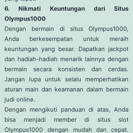
6. Nikmati Keuntungan dari Situs
Olympus1000
Dengan bermain di situs Olympus1000,
Anda berkesempatan untuk meraih
keuntungan yang besar. Dapatkan jackpot
dan hadiah-hadiah menarik lainnya dengan
bermain secara konsisten dan cerdas.
Jangan lupa untuk selalu memperhatikan
aturan main dan keamanan dalam bermain
judi online.
Dengan mengikuti panduan di atas, Anda
bisa menjadi member di situs slot
Olympus1000 dengan mudah dan cepat.