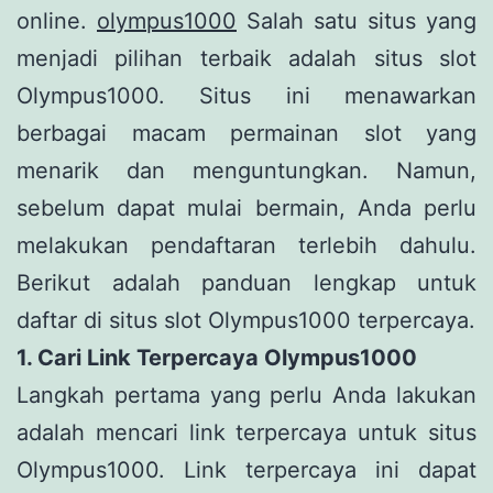
online.
olympus1000
Salah satu situs yang
menjadi pilihan terbaik adalah situs slot
Olympus1000. Situs ini menawarkan
berbagai macam permainan slot yang
menarik dan menguntungkan. Namun,
sebelum dapat mulai bermain, Anda perlu
melakukan pendaftaran terlebih dahulu.
Berikut adalah panduan lengkap untuk
daftar di situs slot Olympus1000 terpercaya.
1. Cari Link Terpercaya Olympus1000
Langkah pertama yang perlu Anda lakukan
adalah mencari link terpercaya untuk situs
Olympus1000. Link terpercaya ini dapat