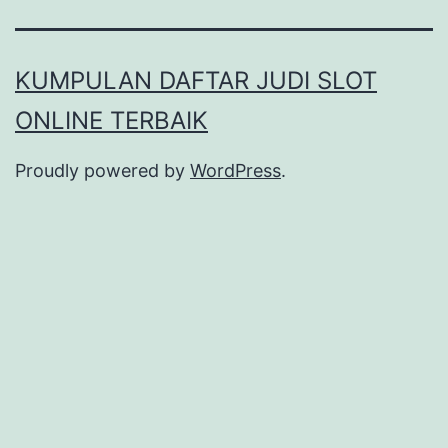
KUMPULAN DAFTAR JUDI SLOT
ONLINE TERBAIK
Proudly powered by
WordPress
.