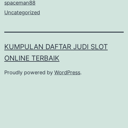
spaceman88
Uncategorized
KUMPULAN DAFTAR JUDI SLOT
ONLINE TERBAIK
Proudly powered by
WordPress
.