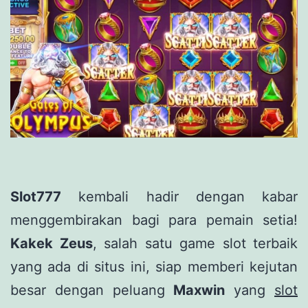
Slot777
kembali hadir dengan kabar
menggembirakan bagi para pemain setia!
Kakek Zeus
, salah satu game slot terbaik
yang ada di situs ini, siap memberi kejutan
besar dengan peluang
Maxwin
yang
slot