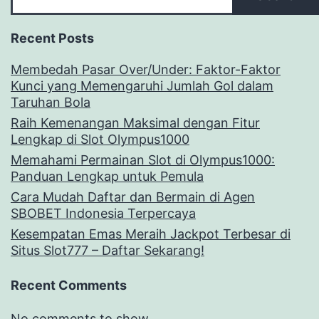
Recent Posts
Membedah Pasar Over/Under: Faktor-Faktor
Kunci yang Memengaruhi Jumlah Gol dalam
Taruhan Bola
Raih Kemenangan Maksimal dengan Fitur
Lengkap di Slot Olympus1000
Memahami Permainan Slot di Olympus1000:
Panduan Lengkap untuk Pemula
Cara Mudah Daftar dan Bermain di Agen
SBOBET Indonesia Terpercaya
Kesempatan Emas Meraih Jackpot Terbesar di
Situs Slot777 – Daftar Sekarang!
Recent Comments
No comments to show.