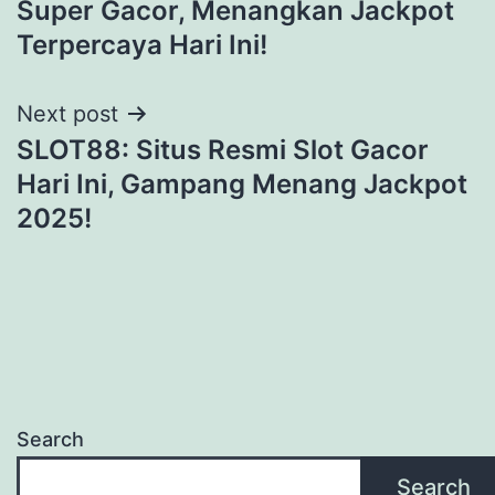
Super Gacor, Menangkan Jackpot
Terpercaya Hari Ini!
Next post
SLOT88: Situs Resmi Slot Gacor
Hari Ini, Gampang Menang Jackpot
2025!
Search
Search