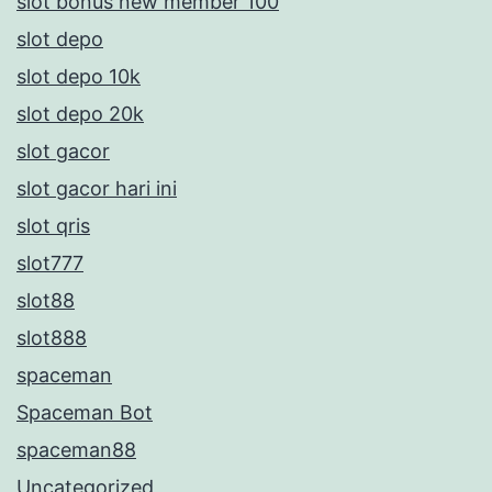
slot bonus new member 100
slot depo
slot depo 10k
slot depo 20k
slot gacor
slot gacor hari ini
slot qris
slot777
slot88
slot888
spaceman
Spaceman Bot
spaceman88
Uncategorized