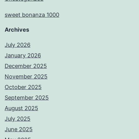
sweet bonanza 1000
Archives
July 2026
January 2026
December 2025
November 2025
October 2025
September 2025
August 2025
July 2025
June 2025