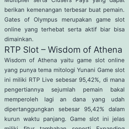
berikan kemenangan terbesar buat pemain.
Gates of Olympus merupakan game slot
online yang terhebat serta aktif biar bisa
dimainkan.
RTP Slot – Wisdom of Athena
Wisdom of Athena yaitu game slot online
yang punya tema mitologi Yunani Game slot
ini miliki RTP Live sebesar 95,42%, di mana
pengertiannya sejumlah pemain bakal
memperoleh lagi an dana yang udah
dipertanggungkan sebesar 95,42% dalam
kurun waktu panjang. Game slot ini jelas
miliki fitur tambahan seperti Expanding