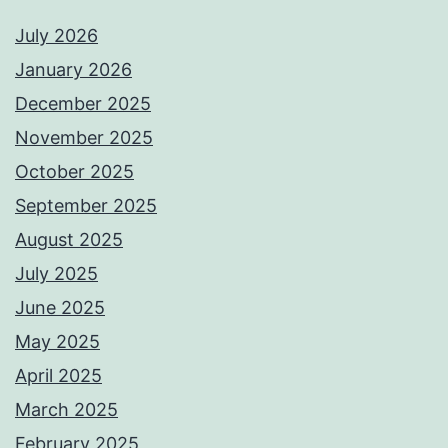
July 2026
January 2026
December 2025
November 2025
October 2025
September 2025
August 2025
July 2025
June 2025
May 2025
April 2025
March 2025
February 2025