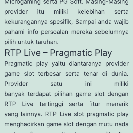
Microgaming serta PG Soft. Masing-Masing
provider itu miliki kelebihan serta
kekurangannya spesifik, Sampai anda wajib
pahami info persoalan mereka sebelumnya
pilih untuk taruhan.
RTP Live – Pragmatic Play
Pragmatic play yaitu diantaranya provider
game slot terbesar serta tenar di dunia.
Provider satu ini miliki
banyak terdapat pilihan game slot dengan
RTP Live tertinggi serta fitur menarik
yang lainnya. RTP Live slot pragmatic play
menghadirkan game slot dengan mutu nada