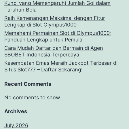
Kunci yang Memengaruhi Jumlah Gol dalam
Taruhan Bola
Raih Kemenangan Maksimal dengan Fitur
Lengkap di Slot Olympus1000
Memahami Permainan Slot di Olympus1000:
Panduan Lengkap untuk Pemula
Cara Mudah Daftar dan Bermain di Agen
SBOBET Indonesia Terpercaya
Kesempatan Emas Meraih Jackpot Terbesar di
Situs Slot777 – Daftar Sekarang!
Recent Comments
No comments to show.
Archives
July 2026