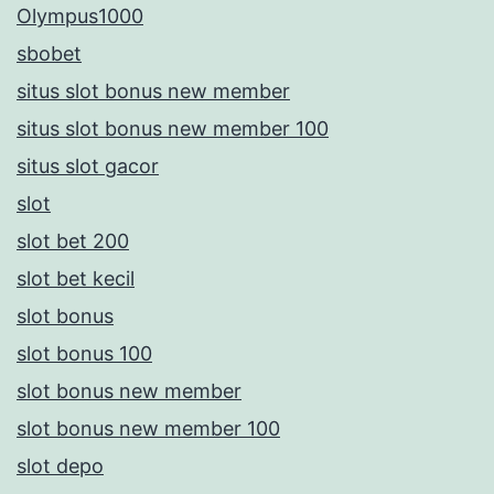
Olympus1000
sbobet
situs slot bonus new member
situs slot bonus new member 100
situs slot gacor
slot
slot bet 200
slot bet kecil
slot bonus
slot bonus 100
slot bonus new member
slot bonus new member 100
slot depo