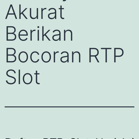
Akurat
Berikan
Bocoran RTP
Slot