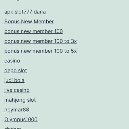
apk slot777 dana
Bonus New Member
bonus new member 100
bonus new member 100 to 3x
bonus new member 100 to 5x
casino
depo slot
judi bola
live casino
mahjong slot
neymar88
Olympus1000