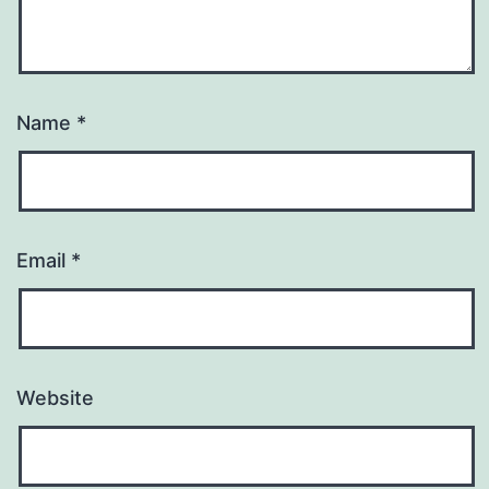
Name
*
Email
*
Website