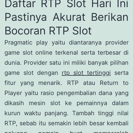
Daftar RTP Slot Hari Ini
Pastinya Akurat Berikan
Bocoran RTP Slot
Pragmatic play yaitu diantaranya provider
game slot online terkenal serta terbesar di
dunia. Provider satu ini miliki banyak pilihan
game slot dengan
rtp slot tertinggi
serta
fitur yang menarik. RTP atau Return to
Player yaitu rasio pengembalian dana yang
dikasih mesin slot ke pemainnya dalam
kurun waktu panjang. Tambah tinggi nilai
RTP, sebab itu semakin lebih besar kembali