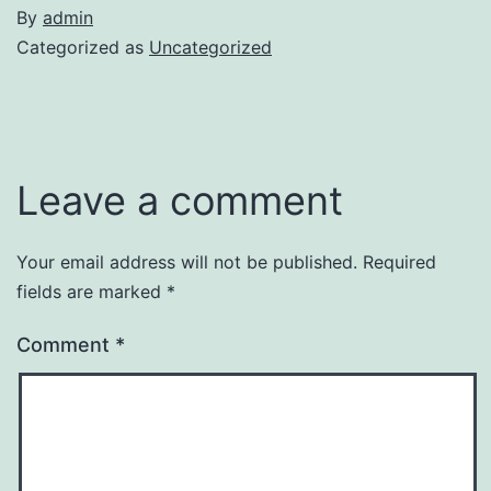
By
admin
Categorized as
Uncategorized
Leave a comment
Your email address will not be published.
Required
fields are marked
*
Comment
*