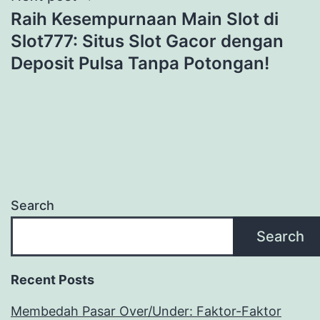
Raih Kesempurnaan Main Slot di
Slot777: Situs Slot Gacor dengan
Deposit Pulsa Tanpa Potongan!
Search
Search
Recent Posts
Membedah Pasar Over/Under: Faktor-Faktor