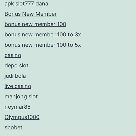
apk slot777 dana
Bonus New Member
bonus new member 100
bonus new member 100 to 3x
bonus new member 100 to 5x
casino
depo slot
judi bola
live casino
mahjong slot
neymar88
Olympus1000
sbobet