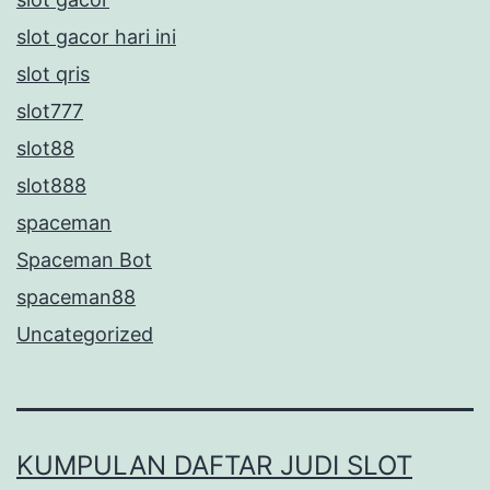
slot gacor hari ini
slot qris
slot777
slot88
slot888
spaceman
Spaceman Bot
spaceman88
Uncategorized
KUMPULAN DAFTAR JUDI SLOT