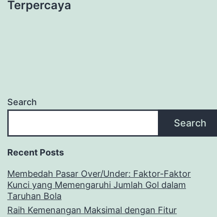
Terpercaya
Search
Search
Recent Posts
Membedah Pasar Over/Under: Faktor-Faktor
Kunci yang Memengaruhi Jumlah Gol dalam
Taruhan Bola
Raih Kemenangan Maksimal dengan Fitur