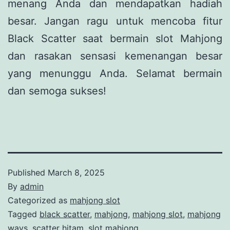
menang Anda dan mendapatkan hadiah
besar. Jangan ragu untuk mencoba fitur
Black Scatter saat bermain slot Mahjong
dan rasakan sensasi kemenangan besar
yang menunggu Anda. Selamat bermain
dan semoga sukses!
Published
March 8, 2025
By
admin
Categorized as
mahjong slot
Tagged
black scatter
,
mahjong
,
mahjong slot
,
mahjong
ways
,
scatter hitam
,
slot mahjong