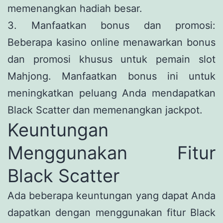
memenangkan hadiah besar.
3. Manfaatkan bonus dan promosi:
Beberapa kasino online menawarkan bonus
dan promosi khusus untuk pemain slot
Mahjong. Manfaatkan bonus ini untuk
meningkatkan peluang Anda mendapatkan
Black Scatter dan memenangkan jackpot.
Keuntungan
Menggunakan Fitur
Black Scatter
Ada beberapa keuntungan yang dapat Anda
dapatkan dengan menggunakan fitur Black