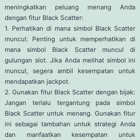
meningkatkan peluang menang Anda
dengan fitur Black Scatter:
1. Perhatikan di mana simbol Black Scatter
muncul: Penting untuk memperhatikan di
mana simbol Black Scatter muncul di
gulungan slot. Jika Anda melihat simbol ini
muncul, segera ambil kesempatan untuk
mendapatkan jackpot.
2. Gunakan fitur Black Scatter dengan bijak:
Jangan terlalu tergantung pada simbol
Black Scatter untuk menang. Gunakan fitur
ini sebagai tambahan untuk strategi Anda
dan manfaatkan kesempatan untuk