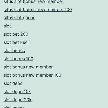
situs slot bonus new member
situs slot bonus new member 100
situs slot gacor
slot
slot bet 200
slot bet kecil
slot bonus
slot bonus 100
slot bonus new member
slot bonus new member 100
slot depo
slot depo 10k
slot depo 20k
slot gacor