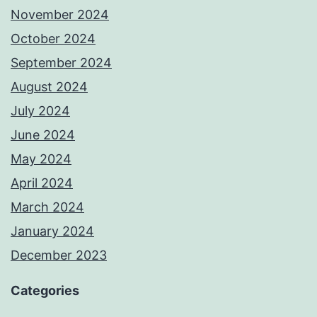
November 2024
October 2024
September 2024
August 2024
July 2024
June 2024
May 2024
April 2024
March 2024
January 2024
December 2023
Categories