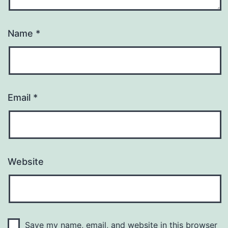
Name
*
Email
*
Website
Save my name, email, and website in this browser