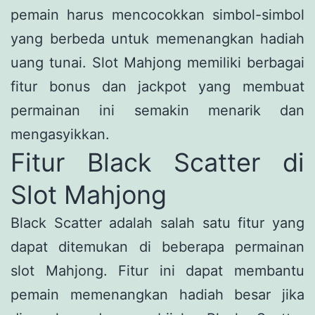
pemain harus mencocokkan simbol-simbol
yang berbeda untuk memenangkan hadiah
uang tunai. Slot Mahjong memiliki berbagai
fitur bonus dan jackpot yang membuat
permainan ini semakin menarik dan
mengasyikkan.
Fitur Black Scatter di
Slot Mahjong
Black Scatter adalah salah satu fitur yang
dapat ditemukan di beberapa permainan
slot Mahjong. Fitur ini dapat membantu
pemain memenangkan hadiah besar jika