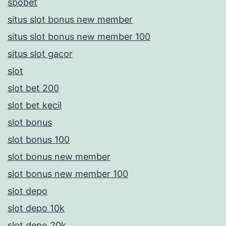
sbobet
situs slot bonus new member
situs slot bonus new member 100
situs slot gacor
slot
slot bet 200
slot bet kecil
slot bonus
slot bonus 100
slot bonus new member
slot bonus new member 100
slot depo
slot depo 10k
slot depo 20k