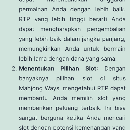
permainan Anda dengan lebih baik.
RTP yang lebih tinggi berarti Anda
dapat mengharapkan pengembalian
yang lebih baik dalam jangka panjang,
memungkinkan Anda untuk bermain
lebih lama dengan dana yang sama.
Menentukan Pilihan Slot
: Dengan
banyaknya pilihan slot di situs
Mahjong Ways, mengetahui RTP dapat
membantu Anda memilih slot yang
memberikan peluang terbaik. Ini bisa
sangat berguna ketika Anda mencari
slot dengan potensi kemenangan yang