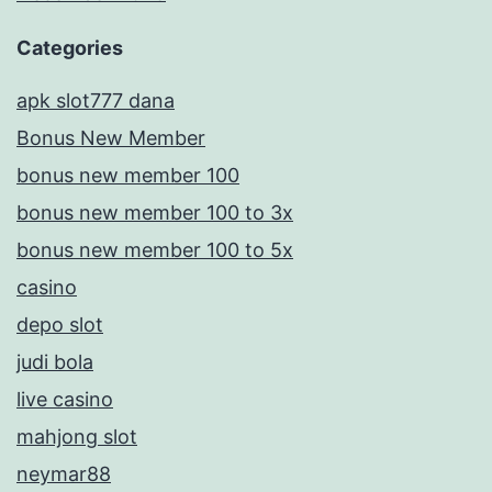
Categories
apk slot777 dana
Bonus New Member
bonus new member 100
bonus new member 100 to 3x
bonus new member 100 to 5x
casino
depo slot
judi bola
live casino
mahjong slot
neymar88