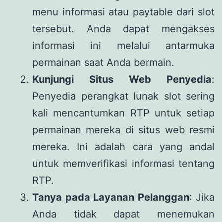
menu informasi atau paytable dari slot
tersebut. Anda dapat mengakses
informasi ini melalui antarmuka
permainan saat Anda bermain.
Kunjungi Situs Web Penyedia
:
Penyedia perangkat lunak slot sering
kali mencantumkan RTP untuk setiap
permainan mereka di situs web resmi
mereka. Ini adalah cara yang andal
untuk memverifikasi informasi tentang
RTP.
Tanya pada Layanan Pelanggan
: Jika
Anda tidak dapat menemukan