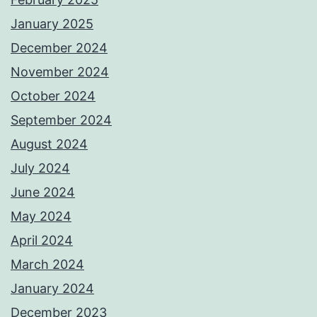
January 2025
December 2024
November 2024
October 2024
September 2024
August 2024
July 2024
June 2024
May 2024
April 2024
March 2024
January 2024
December 2023