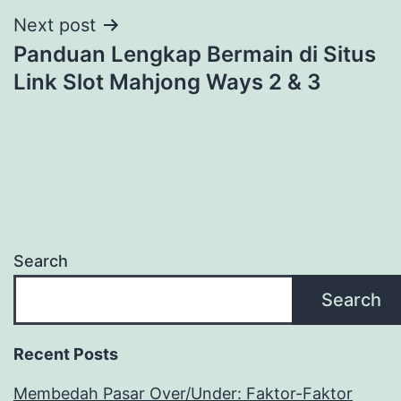
Next post
Panduan Lengkap Bermain di Situs
Link Slot Mahjong Ways 2 & 3
Search
Search
Recent Posts
Membedah Pasar Over/Under: Faktor-Faktor