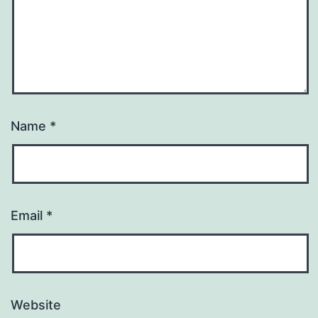
Name
*
Email
*
Website