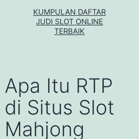
Skip
KUMPULAN DAFTAR
to
JUDI SLOT ONLINE
content
TERBAIK
Apa Itu RTP
di Situs Slot
Mahjong