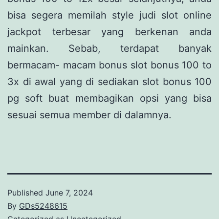
bisa segera memilah style judi slot online
jackpot terbesar yang berkenan anda
mainkan. Sebab, terdapat banyak
bermacam- macam bonus slot bonus 100 to
3x di awal yang di sediakan slot bonus 100
pg soft buat membagikan opsi yang bisa
sesuai semua member di dalamnya.
Published
June 7, 2024
By
GDs5248615
Categorized as
Uncategorized