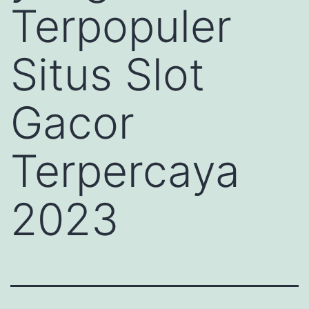
Terpopuler
Situs Slot
Gacor
Terpercaya
2023