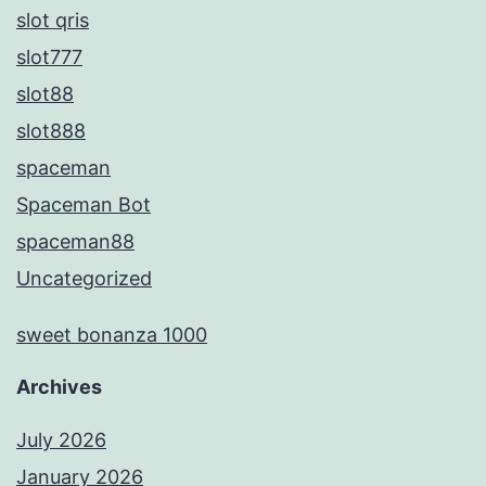
slot qris
slot777
slot88
slot888
spaceman
Spaceman Bot
spaceman88
Uncategorized
sweet bonanza 1000
Archives
July 2026
January 2026