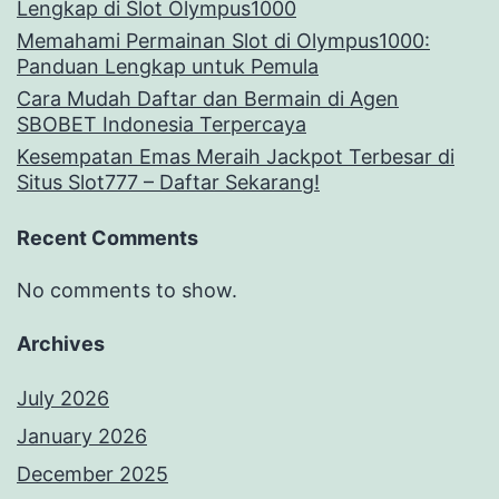
Lengkap di Slot Olympus1000
Memahami Permainan Slot di Olympus1000:
Panduan Lengkap untuk Pemula
Cara Mudah Daftar dan Bermain di Agen
SBOBET Indonesia Terpercaya
Kesempatan Emas Meraih Jackpot Terbesar di
Situs Slot777 – Daftar Sekarang!
Recent Comments
No comments to show.
Archives
July 2026
January 2026
December 2025