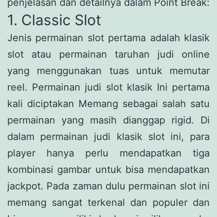
penjelasan dan detailnya dalam Point Break:
1. Classic Slot
Jenis permainan slot pertama adalah klasik
slot atau permainan taruhan judi online
yang menggunakan tuas untuk memutar
reel. Permainan judi slot klasik Ini pertama
kali diciptakan Memang sebagai salah satu
permainan yang masih dianggap rigid. Di
dalam permainan judi klasik slot ini, para
player hanya perlu mendapatkan tiga
kombinasi gambar untuk bisa mendapatkan
jackpot. Pada zaman dulu permainan slot ini
memang sangat terkenal dan populer dan