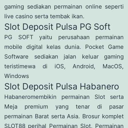
gaming sediakan permainan online seperti
live casino serta tembak ikan.
Slot Deposit Pulsa PG Soft
PG SOFT yaitu perusahaan permainan
mobile digital kelas dunia. Pocket Game
Software sediakan jalan keluar gaming
teristimewa di iOS, Android, MacOS,
Windows
Slot Deposit Pulsa Habanero
Habaneromembikin permainan Slot serta
Meja premium yang tenar di pasar
permainan Barat serta Asia. Brosur komplet
SLOT88 perihal Permainan Slot, Permainan