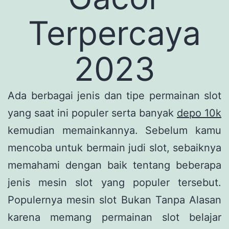
Terpercaya
2023
Ada berbagai jenis dan tipe permainan slot
yang saat ini populer serta banyak
depo 10k
kemudian memainkannya. Sebelum kamu
mencoba untuk bermain judi slot, sebaiknya
memahami dengan baik tentang beberapa
jenis mesin slot yang populer tersebut.
Populernya mesin slot Bukan Tanpa Alasan
karena memang permainan slot belajar