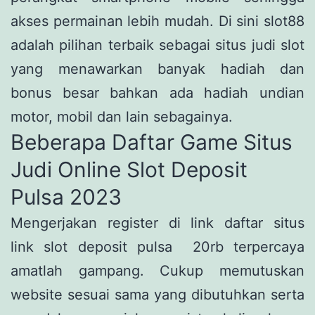
akses permainan lebih mudah. Di sini slot88
adalah pilihan terbaik sebagai situs judi slot
yang menawarkan banyak hadiah dan
bonus besar bahkan ada hadiah undian
motor, mobil dan lain sebagainya.
Beberapa Daftar Game Situs
Judi Online Slot Deposit
Pulsa 2023
Mengerjakan register di link daftar situs
link slot deposit pulsa 20rb terpercaya
amatlah gampang. Cukup memutuskan
website sesuai sama yang dibutuhkan serta