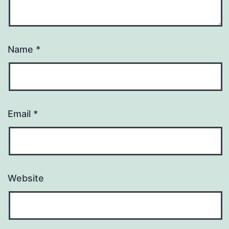
Name
*
Email
*
Website