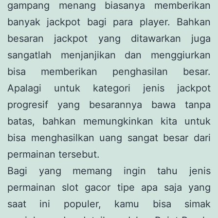
gampang menang biasanya memberikan
banyak jackpot bagi para player. Bahkan
besaran jackpot yang ditawarkan juga
sangatlah menjanjikan dan menggiurkan
bisa memberikan penghasilan besar.
Apalagi untuk kategori jenis jackpot
progresif yang besarannya bawa tanpa
batas, bahkan memungkinkan kita untuk
bisa menghasilkan uang sangat besar dari
permainan tersebut.
Bagi yang memang ingin tahu jenis
permainan slot gacor tipe apa saja yang
saat ini populer, kamu bisa simak